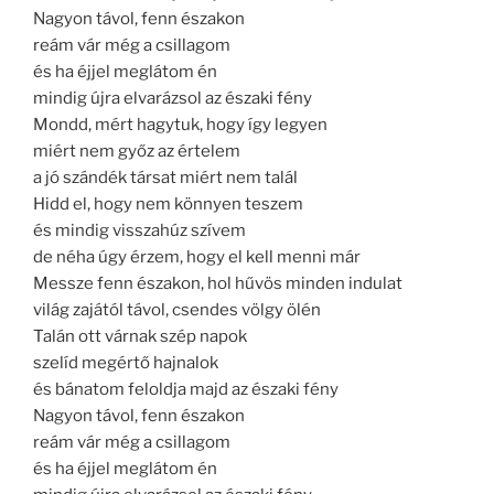
Nagyon távol, fenn északon
reám vár még a csillagom
és ha éjjel meglátom én
mindig újra elvarázsol az északi fény
Mondd, mért hagytuk, hogy így legyen
miért nem győz az értelem
a jó szándék társat miért nem talál
Hidd el, hogy nem könnyen teszem
és mindig visszahúz szívem
de néha úgy érzem, hogy el kell menni már
Messze fenn északon, hol hűvös minden indulat
világ zajától távol, csendes völgy ölén
Talán ott várnak szép napok
szelíd megértő hajnalok
és bánatom feloldja majd az északi fény
Nagyon távol, fenn északon
reám vár még a csillagom
és ha éjjel meglátom én