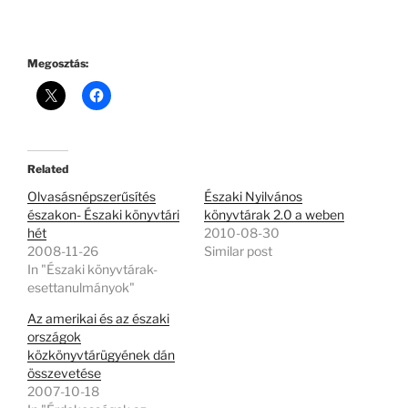
Megosztás:
Related
Olvasásnépszerűsítés
Északi Nyilvános
északon- Északi könyvtári
könyvtárak 2.0 a weben
hét
2010-08-30
2008-11-26
Similar post
In "Északi könyvtárak-
esettanulmányok"
Az amerikai és az északi
országok
közkönyvtárügyének dán
összevetése
2007-10-18