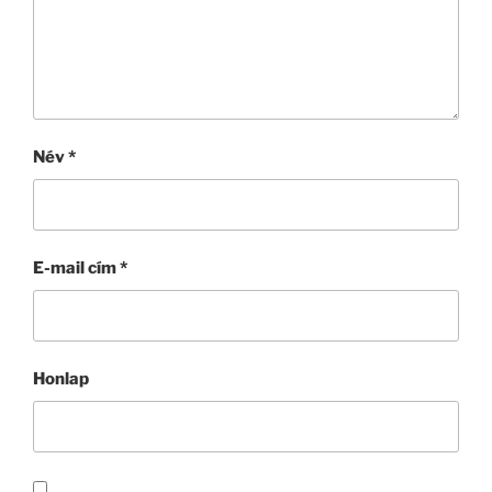
Név
*
E-mail cím
*
Honlap