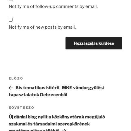
Notify me of follow-up comments by email.
Notify me of new posts by email.
Bejegyzés
Korábbi
ELŐZŐ
navigáció
bejegyzés
Kis tematikus kitérő- MKE vándorgyűlési
tapasztalatok Debrecenből
Következő
KÖVETKEZŐ
bejegyzés
Új dániai blog nyílt a közkönyvtárak megújuló
szakmai és társadalmi szerepkörének
megtárgyalása céljából