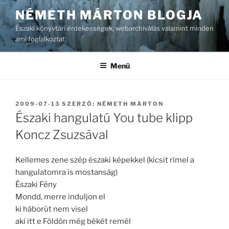
Tartalomhoz
NÉMETH MÁRTON BLOGJA
Északi könyvtári érdekességek, webarchiválás valamint minden
ami foglalkoztat
Menü
BEKÜLDVE:
2009-07-13
SZERZŐ:
NÉMETH MÁRTON
Északi hangulatú You tube klipp
Koncz Zsuzsával
Kellemes zene szép északi képekkel (kicsit rímel a
hangulatomra is mostanság)
Északi Fény
Mondd, merre induljon el
ki háborút nem visel
aki itt e Földön még békét remél