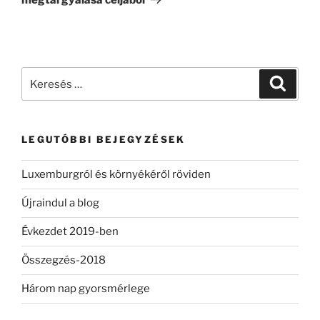
Keresés
Keresé
a
következő
kifejezésre:
LEGUTÓBBI BEJEGYZÉSEK
Luxemburgról és környékéről röviden
Újraindul a blog
Évkezdet 2019-ben
Összegzés-2018
Három nap gyorsmérlege