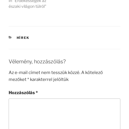
In "Érdekességek az
északi világon túlról"
KATEGÓRIÁK
HÍREK
Vélemény, hozzászólás?
Az e-mail címet nem tesszük közzé.
A kötelező
mezőket
*
karakterrel jelöltük
Hozzászólás
*