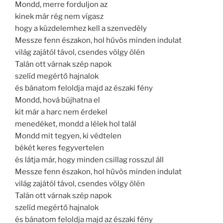
Mondd, merre forduljon az
kinek már rég nem vígasz
hogy a küzdelemhez kell a szenvedély
Messze fenn északon, hol hűvös minden indulat
világ zajától távol, csendes völgy ölén
Talán ott várnak szép napok
szelíd megértő hajnalok
és bánatom feloldja majd az északi fény
Mondd, hová bújhatna el
kit már a harc nem érdekel
menedéket, mondd a lélek hol talál
Mondd mit tegyen, ki védtelen
békét keres fegyvertelen
és látja már, hogy minden csillag rosszul áll
Messze fenn északon, hol hűvös minden indulat
világ zajától távol, csendes völgy ölén
Talán ott várnak szép napok
szelíd megértő hajnalok
és bánatom feloldja majd az északi fény