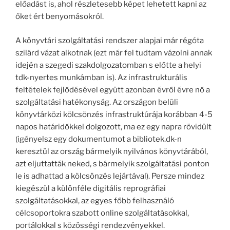
előadást is, ahol részletesebb képet lehetett kapni az
őket ért benyomásokról.
A könyvtári szolgáltatási rendszer alapjai már régóta
szilárd vázat alkotnak (ezt már fel tudtam vázolni annak
idején a szegedi szakdolgozatomban s előtte a helyi
tdk-nyertes munkámban is). Az infrastrukturális
feltételek fejlődésével együtt azonban évről évre nő a
szolgáltatási hatékonyság. Az országon belüli
könyvtárközi kölcsönzés infrastruktúrája korábban 4-5
napos határidőkkel dolgozott, ma ez egy napra rövidült
(igényelsz egy dokumentumot a bibliotek.dk-n
keresztül az ország bármelyik nyilvános könyvtárából,
azt eljuttatták neked, s bármelyik szolgáltatási ponton
le is adhattad a kölcsönzés lejártával). Persze mindez
kiegészül a különféle digitális reprográfiai
szolgáltatásokkal, az egyes főbb felhasználó
célcsoportokra szabott online szolgáltatásokkal,
portálokkal s közösségi rendezvényekkel.