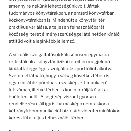
amennyire nekünk lehetőségünk volt. Jártak
tudományos könyvtárakban, a nemzeti könyvtárban,
közkönyvtárakban is. Mindenütt a könyvtári tér
praktikus variálása, a teljesen felhasználóbarát
közösségi teret élményszerűséggel átélhetően kínáló
attitűd volt a leginkább jellemző.
A virtuális szolgáltatások kölcsönösen egymásra
reflektálnak a könyvtár fizikai tereiben megjelenő
kínálattal egységes szolgáltatási portfóliót alkotva.
Szemmel látható, hogy a válság következtében is,
egyre inkább spórolnak a szakképzett munkaerő
létszámán, illetve térben is koncentrálják őket az
épületen belül. A segítség viszont gyorsan
rendelkezésre áll így is, ha másképp nem, akkor a
kétirányú kommunikációt biztosító videoterminálokon
keresztül a teljes felhasználói térben.