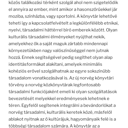
közös találkozási térként szolgál ahol nem szigetelődik
el annyira az ember, mint amikor a hasonszőrűekkel jár
moziba, színházba, vagy sportolni. A könyvtár lehetővé
teheti így a kapcsolatfelvételt a legkülönfélébb etnikai,
nyelvi, társadalmi háttérrel bíró emberek között. Olyan
kulturális társadalmi élményeket nyújthat nekik,
amelyekhez ők a saját maguk zártabb mindennapi
környezetükben nagy valószínűséggel nem jutnak
hozzá. Ennek segítségével pedig segíthet olyan alap
identitásformákat alakítani, amelyek minimális
kohéziós erővel szolgálhatnak az egyre sokszínűbb
társadalom vonatkozásával is. Az új norvég könyvtári
törvény a norvég közkönyvtárak legfontosabb
társadalmi funkciójaként emeli ki olyan szolgáltatások
bevezetését melyekkel eredményesek lehetnek e
téren. Egyfelől segítenek integrálni a bevándorlókat a
norvég társadalmi, kulturális keretek közé, másfelől
ablakot nyitnak az ő kultúrájuk, hagyományaik felé is a
többségi társadalom számára. A könyvtár az a