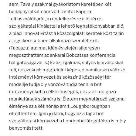
sem. Tavaly szakmai gyakorlatom keretében két
hónapnyi alkalmam volt ízelítőt kapni a
felhasználóbarát, a rendelkezésre álló térrel,
szolgáltatási kínálattal a lehető leghatékonyabban élő,
a piaci innovativitást a közszolgálati keretek közt talán
a legsikeresebben alkalmazó szemléletről.
(Tapasztalataimat idén év elején sikeresen
megoszthattam az ankarai Bobcatsss konferencia
hallgatóságával is.) Ez az izgalmas, súlyos kihívásokkal
teli, de azoknak megfelelni képes, dinamikusan változó
intézményi környezet és sokszínű közösségi tér
modellje tudja oly vonzóvá tudja tenni e brit
intézményeket a célközönségük, de az ott dolgozó
munkatársak számára is! Életem meghatározó szakmai
élménye az a két hónap amit Loughboroughban
eltölthettem. Igen jó látni, hogy ez a fajta brit
szolgáltatási környezet a Londonba látogatókra is mély
benyomást tett.