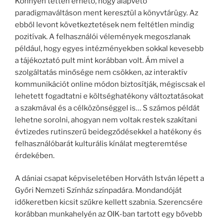
Könnyen tetten érhető, hogy alapvető
paradigmaváltáson ment keresztül a könyvtárügy. Az
ebből levont következtetések nem feltétlen mindig
pozitívak. A felhasználói vélemények megoszlanak
például, hogy egyes intézményekben sokkal kevesebb
a tájékoztató pult mint korábban volt. Ám mivel a
szolgáltatás minősége nem csökken, az interaktív
kommunikációt online módon biztosítják, mégiscsak el
lehetett fogadtatni e költséghatékony változtatásokat
a szakmával és a célközönséggel is… S számos példát
lehetne sorolni, ahogyan nem voltak restek szakítani
évtizedes rutinszerű beidegződésekkel a hatékony és
felhasználóbarát kulturális kínálat megteremtése
érdekében.
A dániai csapat képviseletében Horváth István lépett a
Győri Nemzeti Színház színpadára. Mondandóját
időkeretben kicsit szűkre kellett szabnia. Szerencsére
korábban munkahelyén az OIK-ban tartott egy bővebb