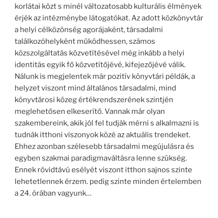
korlátai közt s minél változatosabb kulturális élmények
érjék az intézménybe látogatókat. Az adott közkönyvtár
a helyi célközönség agorájaként, társadalmi
találkozóhelyként működhessen, számos
közszolgáltatás közvetítésével még inkább a helyi
identitás egyik fő közvetítőjévé, kifejezőjévé válik.
Nálunk is megjelentek már pozitív könyvtári példák, a
helyzet viszont mind általános társadalmi, mind
könyvtárosi közeg értékrendszerének szintjén
meglehetősen elkeserítő. Vannak már olyan
szakembereink, akik jól fel tudják mérni s alkalmazni is
tudnák itthoni viszonyok közé az aktuális trendeket.
Ehhez azonban szélesebb társadalmi megújulásra és
egyben szakmai paradigmaváltásra lenne szükség.
Ennek rövidtávú esélyét viszont itthon sajnos szinte
lehetetlennek érzem. pedig szinte minden értelemben
a 24. órában vagyunk…