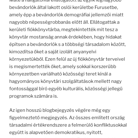
bevándorlók által lakott oslói kerületbe Furusetbe,
amely épp a bevándorlók demográfiai jellemzői miatt
nagyobb népességrobbanás előtt áll. Ellátogattak a
kerületi fiókkönyvtárba, megtekintették mit tesz a
könyvtár mostanság annak érdekében, hogy hidakat
építsen a bevándorlók s a többségi társadalom között,
kimozdítsa őket a saját izolált anyanyelvi
környezetükből. Ezen felül az új fiókkönyvtár terveivel
is megismertették őket, amely sokkal korszerűbb
környezetben variálható közösségi teret kínál a
hagyományos könyvtári szolgáltatások mellett nagy
fontossággal bíró egyéb kulturális, közösségi jellegű
programok számára is.
Az igen hosszú blogbejegyzés végére még egy
figyelmeztető megjegyzés. Az összes említett ország
társadalmi értékrendszere a felmerülő konfliktusokkal
együtt is alapvetően demokratikus, nyitott,