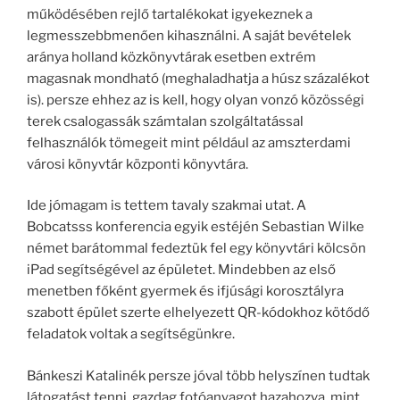
működésében rejlő tartalékokat igyekeznek a
legmesszebbmenően kihasználni. A saját bevételek
aránya holland közkönyvtárak esetben extrém
magasnak mondható (meghaladhatja a húsz százalékot
is). persze ehhez az is kell, hogy olyan vonzó közösségi
terek csalogassák számtalan szolgáltatással
felhasználók tömegeit mint például az amszterdami
városi könyvtár központi könyvtára.
Ide jómagam is tettem tavaly szakmai utat. A
Bobcatsss konferencia egyik estéjén Sebastian Wilke
német barátommal fedeztük fel egy könyvtári kölcsön
iPad segítségével az épületet. Mindebben az első
menetben főként gyermek és ifjúsági korosztályra
szabott épület szerte elhelyezett QR-kódokhoz kötődő
feladatok voltak a segítségünkre.
Bánkeszi Katalinék persze jóval több helyszínen tudtak
látogatást tenni, gazdag fotóanyagot hazahozva, mint