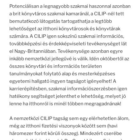
Potenciálisan a legnagyobb szakmai haszonnal azonban
a brit könyvtáros szakmai kamaránál, a CILIP-nél tett
bemutatkozó látogatás tartogathatja a legtöbb
lehetőséget az itthoni könyvtárosok és könyvtárak
számára. A CILIP igen sokszínű szakmai információs,
továbbképzési és érdekképviseleti tevékenységet lát
el Nagy-Britanniában. Tevékenysége azonban egyre
inkább nemzetközi jellegűvé is válik. Idén októbertől az
összes könyvtári és információs területen
tanulmányokat folytató alap és mesterképzéses
egyetemi hallgató ingyen tagságot igényelhet! A
karrierépítésben, szakmai információszerzésben igen
hatékony segítséget jelenthet e lehetőség, melyet jó
lenne ha itthonról is minél többen megragadnának!
A nemzetközi CILIP tagság sem egy elérhetetlen álom,
még az itthoni fizetési viszonyok között sem (havi
háromezer forint körüli összeg). Mindezért cserébe