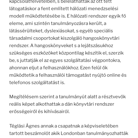
kapcsolatfelvételben, s beleláthattak az ott tett
látogatáskor a fent említett hálózati menedzselési
modell működtetésébe is. E hálózati rendszer egyik fő
eleme, ami szintén tanulmányozásra került, a
látássérülteket, dyslexiásokat, s egyéb speciális
társadalmi csoportokat kiszolgáló hangoskönyvtári
rendszer. A hangoskönyveket s a lejátszásukhoz
szükséges eszközöket központilag készítik el, szerzik
be, s juttatják el az egyes szolgáltatási végpontokra,
ahonnan eljut a felhasználókhoz. Ezen felül ők
működtetik a felhasználói támogatást nyújtó online és
telefonos szolgáltatást is.
Megítélésem szerint a tanulmányút alatt a résztvevők
reális képet alkothattak a dán könyvtári rendszer
erősségeiről és kihívásairól.
Téglási Ágnes annak a csapatnak a képviseletében
tartott beszámolót akik Londonban tanulmányozhatták