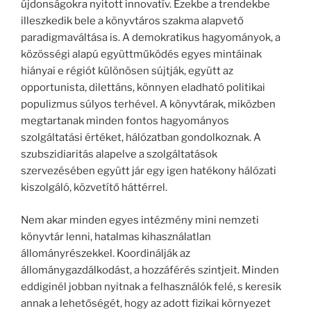
újdonságokra nyitott innovatív. Ezekbe a trendekbe
illeszkedik bele a könyvtáros szakma alapvető
paradigmaváltása is. A demokratikus hagyományok, a
közösségi alapú együttműködés egyes mintáinak
hiányai e régiót különösen sújtják, együtt az
opportunista, dilettáns, könnyen eladható politikai
populizmus súlyos terhével. A könyvtárak, miközben
megtartanak minden fontos hagyományos
szolgáltatási értéket, hálózatban gondolkoznak. A
szubszidiaritás alapelve a szolgáltatások
szervezésében együtt jár egy igen hatékony hálózati
kiszolgáló, közvetítő háttérrel.
Nem akar minden egyes intézmény mini nemzeti
könyvtár lenni, hatalmas kihasználatlan
állományrészekkel. Koordinálják az
állománygazdálkodást, a hozzáférés szintjeit. Minden
eddiginél jobban nyitnak a felhasználók felé, s keresik
annak a lehetőségét, hogy az adott fizikai környezet