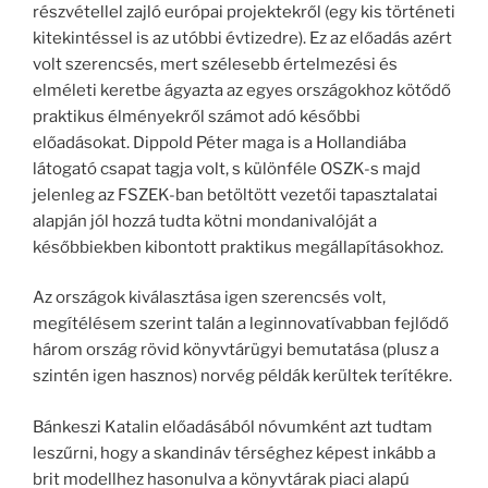
részvétellel zajló európai projektekről (egy kis történeti
kitekintéssel is az utóbbi évtizedre). Ez az előadás azért
volt szerencsés, mert szélesebb értelmezési és
elméleti keretbe ágyazta az egyes országokhoz kötődő
praktikus élményekről számot adó későbbi
előadásokat. Dippold Péter maga is a Hollandiába
látogató csapat tagja volt, s különféle OSZK-s majd
jelenleg az FSZEK-ban betöltött vezetői tapasztalatai
alapján jól hozzá tudta kötni mondanivalóját a
későbbiekben kibontott praktikus megállapításokhoz.
Az országok kiválasztása igen szerencsés volt,
megítélésem szerint talán a leginnovatívabban fejlődő
három ország rövid könyvtárügyi bemutatása (plusz a
szintén igen hasznos) norvég példák kerültek terítékre.
Bánkeszi Katalin előadásából nóvumként azt tudtam
leszűrni, hogy a skandináv térséghez képest inkább a
brit modellhez hasonulva a könyvtárak piaci alapú