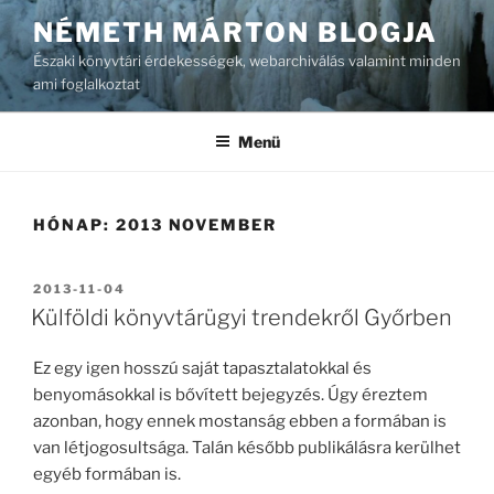
Tartalomhoz
NÉMETH MÁRTON BLOGJA
Északi könyvtári érdekességek, webarchiválás valamint minden
ami foglalkoztat
Menü
HÓNAP:
2013 NOVEMBER
BEKÜLDVE:
2013-11-04
Külföldi könyvtárügyi trendekről Győrben
Ez egy igen hosszú saját tapasztalatokkal és
benyomásokkal is bővített bejegyzés. Úgy éreztem
azonban, hogy ennek mostanság ebben a formában is
van létjogosultsága. Talán később publikálásra kerülhet
egyéb formában is.