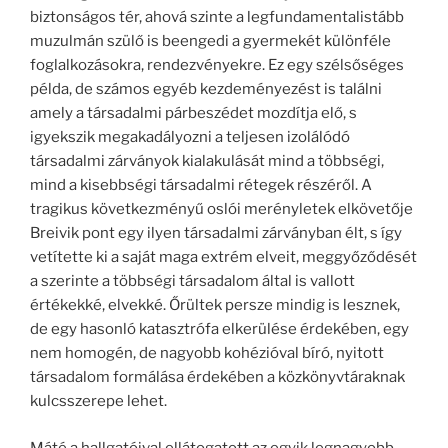
biztonságos tér, ahová szinte a legfundamentalistább
muzulmán szülő is beengedi a gyermekét különféle
foglalkozásokra, rendezvényekre. Ez egy szélsőséges
példa, de számos egyéb kezdeményezést is találni
amely a társadalmi párbeszédet mozdítja elő, s
igyekszik megakadályozni a teljesen izolálódó
társadalmi zárványok kialakulását mind a többségi,
mind a kisebbségi társadalmi rétegek részéről. A
tragikus következményű oslói merényletek elkövetője
Breivik pont egy ilyen társadalmi zárványban élt, s így
vetítette ki a saját maga extrém elveit, meggyőződését
a szerinte a többségi társadalom által is vallott
értékekké, elvekké. Őrültek persze mindig is lesznek,
de egy hasonló katasztrófa elkerülése érdekében, egy
nem homogén, de nagyobb kohézióval bíró, nyitott
társadalom formálása érdekében a közkönyvtáraknak
kulcsszerepe lehet.
Máté a hallgatóival ellátogatott az egyik legnagyobb