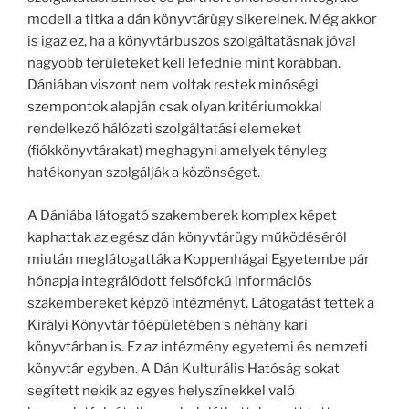
modell a titka a dán könyvtárügy sikereinek. Még akkor
is igaz ez, ha a könyvtárbuszos szolgáltatásnak jóval
nagyobb területeket kell lefednie mint korábban.
Dániában viszont nem voltak restek minőségi
szempontok alapján csak olyan kritériumokkal
rendelkező hálózati szolgáltatási elemeket
(fiókkönyvtárakat) meghagyni amelyek tényleg
hatékonyan szolgálják a közönséget.
A Dániába látogató szakemberek komplex képet
kaphattak az egész dán könyvtárügy működéséről
miután meglátogatták a Koppenhágai Egyetembe pár
hónapja integrálódott felsőfokú információs
szakembereket képző intézményt. Látogatást tettek a
Királyi Könyvtár főépületében s néhány kari
könyvtárban is. Ez az intézmény egyetemi és nemzeti
könyvtár egyben. A Dán Kulturális Hatóság sokat
segített nekik az egyes helyszínekkel való