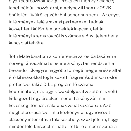
olyan adatbázisokhoz (pl. ProQuest Library Science)
lehet például hozzáférni, amelyhez itthon az OSZK
épületén kívülről egyébként sehonnan sem… Az egyes
intézmények felé szakmai partnereket tudnak
közvetíteni különféle projektek kapcsán, tehát
intézményi szemszögből is számos előnyt jelenthet a
kapcsolatfelvétel.
Tóth Máté barátom a konferencia záróelőadásában a
norvég társadalmat s benne a könyvtári rendszert a
bevándorlók egyre nagyobb tömegű megjelenése által
érő kihívásokkal foglalkozott. Ragnar Audunson oslói
professzor (aki a DILL program fő szakmai
koordinátora, s az egyik szakdolgozatvezetőm is volt)
kidolgozott egy érdekes modellt a könyvár, mint
közösségi tér használatának vonatkozásában. Az ő
meghatározása szerint a közkönyvtár úgynevezett
alacsony intenzitású találkozóhely. Ez azt jelenti, hogy
mindenféle társadalmi háttérrel bíró ember számára