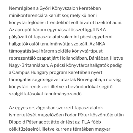
Nemrégiben a Győri Könyvszalon keretében
minikonferenciára került sor, mely külhoni
könyvtárfejlődési trendekből volt hivatott ízelítőt adni.
Az apropót három egymással összefüggő NKA
pályázati út tapasztalatai valamint pécsi egyetemi
hallgatók oslói tanulmányútja szolgált. Az NKA
támogatásával három sokféle könyvtártípust
reprezentáló csapat járt Hollandiában, Dániában, illetve
Nagy-Britanniában. A pécsi könyvtároshallgatók pedig
a Campus Hungary program keretében nyert
támogatás segítségével utaztak Norvégiába, a norvég
könyvtári rendszert illetve a bevándorlókat segítő
szolgáltatásokat tanulmányozandó.
Az egyes országokban szerzett tapasztalatok
ismertetését megelőzően Fodor Péter köszöntője után
Dippold Péter adott áttekintést az IFLA főbb
célkitűzéseiről, illetve kurrens témákban magyar