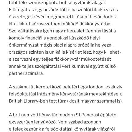
többféle szemszögből a brit könyvtárak világát.
Ellátogattak egy bezárástól felhasználói tiltakozás és
összefogás révén megmentett, főként bevándorlók
által lakott környezetben működő fiókkönyvtárba.
Szolgáltatásaira igen nagy a kereslet, fenntartását a
komoly financiális gondokkal küszködő helyi
önkormányzat mégis piaci alapra próbálja helyezni.
országos szinten is unikális kísérlet lesz, hogy ki lehet-
e szervezni egy teljes fiókkönyvtár működtetését
annak teljes szolgáltatási vertikumával együtt külső
partner számára.
A szakmai út keretei közé belefért egy londoni exkluzív
felsőoktatási intézmény könyvtárának megtekintése, a
British Library-ben tett túra (kicsit magyar szemmel is).
A brit nemzeti könyvtár modern St Pancrasi épülete
egyszerűen lenyűgöző. Nem szabad azonban
elfeledkeznünk a felsőoktatási könyvtárak világáról