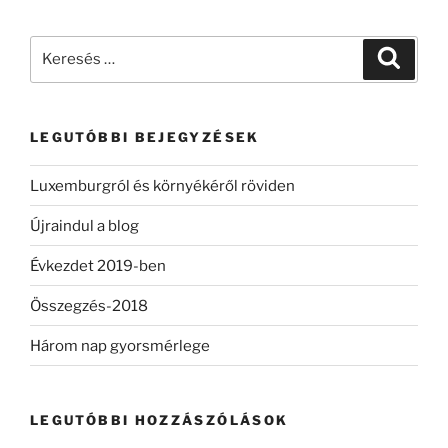
Keresés
Keresé
a
következő
kifejezésre:
LEGUTÓBBI BEJEGYZÉSEK
Luxemburgról és környékéről röviden
Újraindul a blog
Évkezdet 2019-ben
Összegzés-2018
Három nap gyorsmérlege
LEGUTÓBBI HOZZÁSZÓLÁSOK