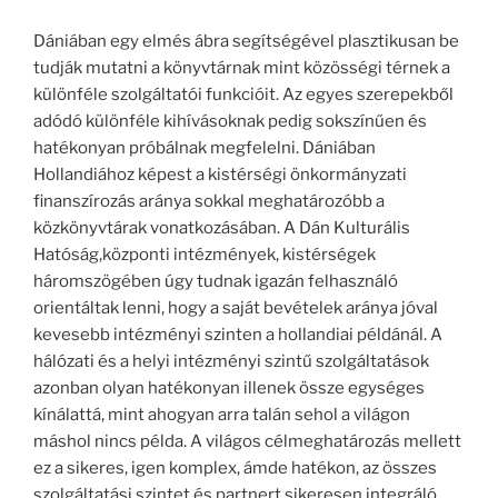
Dániában egy elmés ábra segítségével plasztikusan be
tudják mutatni a könyvtárnak mint közösségi térnek a
különféle szolgáltatói funkcióit. Az egyes szerepekből
adódó különféle kihívásoknak pedig sokszínűen és
hatékonyan próbálnak megfelelni. Dániában
Hollandiához képest a kistérségi önkormányzati
finanszírozás aránya sokkal meghatározóbb a
közkönyvtárak vonatkozásában. A Dán Kulturális
Hatóság,központi intézmények, kistérségek
háromszögében úgy tudnak igazán felhasználó
orientáltak lenni, hogy a saját bevételek aránya jóval
kevesebb intézményi szinten a hollandiai példánál. A
hálózati és a helyi intézményi szintű szolgáltatások
azonban olyan hatékonyan illenek össze egységes
kínálattá, mint ahogyan arra talán sehol a világon
máshol nincs példa. A világos célmeghatározás mellett
ez a sikeres, igen komplex, ámde hatékon, az összes
szolgáltatási szintet és partnert sikeresen integráló