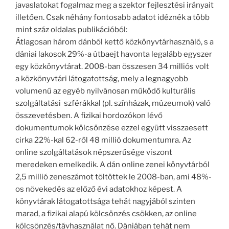
javaslatokat fogalmaz meg a szektor fejlesztési irányait
illetően. Csak néhány fontosabb adatot idéznék a több
mint száz oldalas publikációból:
Átlagosan három dánból kettő közkönyvtárhasználó, s a
dániai lakosok 29%-a útbaejt havonta legalább egyszer
egy közkönyvtárat. 2008-ban összesen 34 milliós volt
a közkönyvtári látogatottság, mely a legnagyobb
volumenű az egyéb nyilvánosan működő kulturális
szolgáltatási szférákkal (pl. színházak, múzeumok) való
összevetésben. A fizikai hordozókon lévő
dokumentumok kölcsönzése ezzel együtt visszaesett
cirka 22%-kal 62-ről 48 millió dokumentumra. Az
online szolgáltatások népszerűsége viszont
meredeken emelkedik. A dán online zenei könyvtárból
2,5 millió zeneszámot töltöttek le 2008-ban, ami 48%-
os növekedés az előző évi adatokhoz képest. A
könyvtárak látogatottsága tehát nagyjából szinten
marad, a fizikai alapú kölcsönzés csökken, az online
kölcsönzés/távhasználat nő. Dániában tehát nem