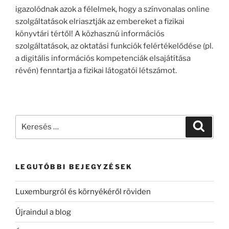
igazolódnak azok a félelmek, hogy a színvonalas online
szolgáltatások elriasztják az embereket a fizikai
könyvtári tértől! A közhasznú információs
szolgáltatások, az oktatási funkciók felértékelődése (pl.
a digitális információs kompetenciák elsajátítása
révén) fenntartja a fizikai látogatói létszámot.
Keresés
Keresé
a
következő
kifejezésre:
LEGUTÓBBI BEJEGYZÉSEK
Luxemburgról és környékéről röviden
Újraindul a blog