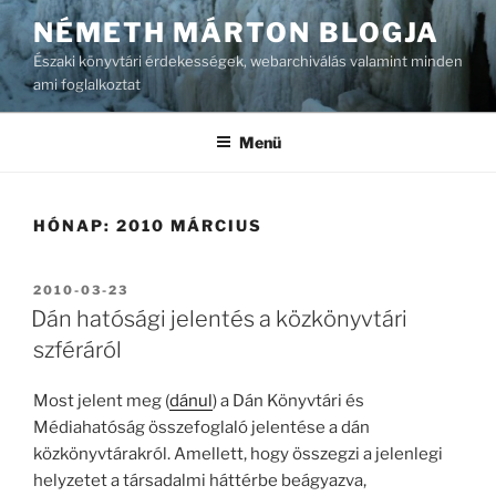
Tartalomhoz
NÉMETH MÁRTON BLOGJA
Északi könyvtári érdekességek, webarchiválás valamint minden
ami foglalkoztat
Menü
HÓNAP:
2010 MÁRCIUS
BEKÜLDVE:
2010-03-23
Dán hatósági jelentés a közkönyvtári
szféráról
Most jelent meg (
dánul
) a Dán Könyvtári és
Médiahatóság összefoglaló jelentése a dán
közkönyvtárakról. Amellett, hogy összegzi a jelenlegi
helyzetet a társadalmi háttérbe beágyazva,