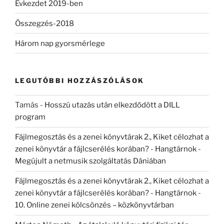
Évkezdet 2019-ben
Összegzés-2018
Három nap gyorsmérlege
LEGUTÓBBI HOZZÁSZÓLÁSOK
Tamás
-
Hosszú utazás után elkezdődött a DILL
program
Fájlmegosztás és a zenei könyvtárak 2., Kiket célozhat a
zenei könyvtár a fájlcserélés korában? - Hangtárnok
-
Megújult a netmusik szolgáltatás Dániában
Fájlmegosztás és a zenei könyvtárak 2., Kiket célozhat a
zenei könyvtár a fájlcserélés korában? - Hangtárnok
-
10. Online zenei kölcsönzés – közkönyvtárban