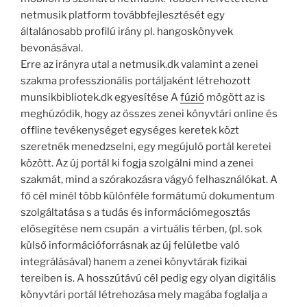
netmusik platform továbbfejlesztését egy
általánosabb profilú irány pl. hangoskönyvek
bevonásával.
Erre az irányra utal a netmusik.dk valamint a zenei
szakma professzionális portáljaként létrehozott
munsikbibliotek.dk egyesítése A
fúzió
mögött az is
meghúzódik, hogy az összes zenei könyvtári online és
offline tevékenységet egységes keretek közt
szeretnék menedzselni, egy megújuló portál keretei
között. Az új portál ki fogja szolgálni mind a zenei
szakmát, mind a szórakozásra vágyó felhasználókat. A
fő cél minél több különféle formátumú dokumentum
szolgáltatása s a tudás és információmegosztás
elősegítése nem csupán a virtuális térben, (pl. sok
külső információforrásnak az új felületbe való
integrálásával) hanem a zenei könyvtárak fizikai
tereiben is. A hosszútávú cél pedig egy olyan digitális
könyvtári portál létrehozása mely magába foglalja a