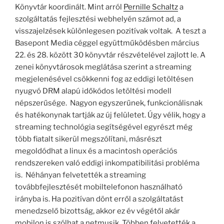
Könyvtár koordinált. Mint arról
Pernille Schaltz
a
szolgáltatás fejlesztési webhelyén számot ad, a
visszajelzések különlegesen pozitívak voltak. A teszt a
Basepont Media céggel együttműködésben március
22. és 28. között 30 könyvtár részvételével zajlott le. A
zenei könyvtárosok meglátása szerint a streaming
megjelenésével csökkenni fog az eddigi letöltésen
nyugvó DRM alapú időkódos letöltési modell
népszerűsége. Nagyon egyszerűnek, funkcionálisnak
és hatékonynak tartják az új felületet. Úgy vélik, hogy a
streaming technológia segítségével egyrészt még
több fiatalt sikerül megszólítani, másrészt
megoldódhat a linux és a macintosh operációs
rendszereken való eddigi inkompatibilitási probléma
is. Néhányan felvetették a streaming
továbbfejlesztését mobiltelefonon használható
irányba is. Ha pozitívan dönt erről a szolgáltatást
menedzselő bizottság, akkor ez év végétől akár
mobilon is szólhat a netmusik. Többen felvetették a