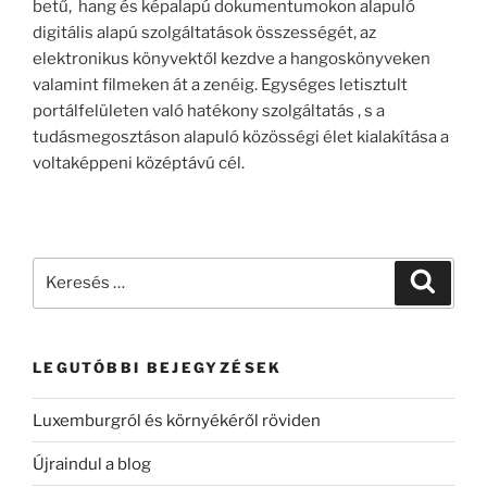
betű, hang és képalapú dokumentumokon alapuló
digitális alapú szolgáltatások összességét, az
elektronikus könyvektől kezdve a hangoskönyveken
valamint filmeken át a zenéig. Egységes letisztult
portálfelületen való hatékony szolgáltatás , s a
tudásmegosztáson alapuló közösségi élet kialakítása a
voltaképpeni középtávú cél.
Keresés
Keresé
a
következő
kifejezésre:
LEGUTÓBBI BEJEGYZÉSEK
Luxemburgról és környékéről röviden
Újraindul a blog