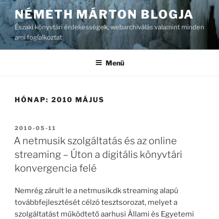
Tartalomhoz
NÉMETH MÁRTON BLOGJA
Északi könyvtári érdekességek, webarchiválás valamint minden
ami foglalkoztat
Menü
HÓNAP:
2010 MÁJUS
BEKÜLDVE:
2010-05-11
A netmusik szolgáltatás és az online
streaming – Úton a digitális könyvtári
konvergencia felé
Nemrég zárult le a netmusik.dk streaming alapú
továbbfejlesztését célzó tesztsorozat, melyet a
szolgáltatást működtető aarhusi Állami és Egyetemi