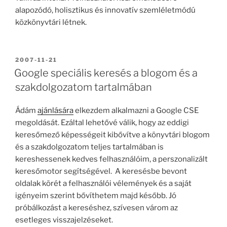
alapozódó, holisztikus és innovatív szemléletmódú
közkönyvtári létnek.
BEKÜLDVE:
2007-11-21
Google speciális keresés a blogom és a
szakdolgozatom tartalmában
Ádám
ajánlására
elkezdem alkalmazni a Google CSE
megoldását. Ezáltal lehetővé válik, hogy az eddigi
keresőmező képességeit kibővítve a könyvtári blogom
és a szakdolgozatom teljes tartalmában is
kereshessenek kedves felhasználóim, a perszonalizált
keresőmotor segítségével. A keresésbe bevont
oldalak körét a felhasználói vélemények és a saját
igényeim szerint bővíthetem majd később. Jó
próbálkozást a kereséshez, szívesen várom az
esetleges visszajelzéseket.