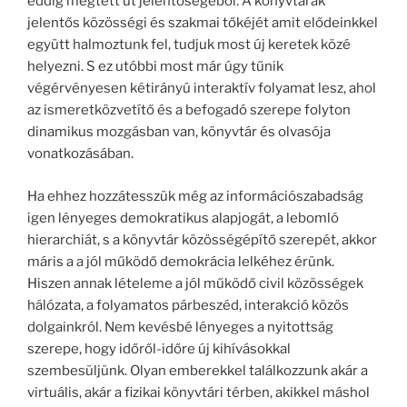
eddig megtett út jelentőségéből. A könyvtárak
jelentős közösségi és szakmai tőkéjét amit elődeinkkel
együtt halmoztunk fel, tudjuk most új keretek közé
helyezni. S ez utóbbi most már úgy tűnik
végérvényesen kétirányú interaktív folyamat lesz, ahol
az ismeretközvetítő és a befogadó szerepe folyton
dinamikus mozgásban van, könyvtár és olvasója
vonatkozásában.
Ha ehhez hozzátesszük még az információszabadság
igen lényeges demokratikus alapjogát, a lebomló
hierarchiát, s a könyvtár közösségépítő szerepét, akkor
máris a a jól működő demokrácia lelkéhez érünk.
Hiszen annak lételeme a jól működő civil közösségek
hálózata, a folyamatos párbeszéd, interakció közös
dolgainkról. Nem kevésbé lényeges a nyitottság
szerepe, hogy időről-időre új kihívásokkal
szembesüljünk. Olyan emberekkel találkozzunk akár a
virtuális, akár a fizikai könyvtári térben, akikkel máshol