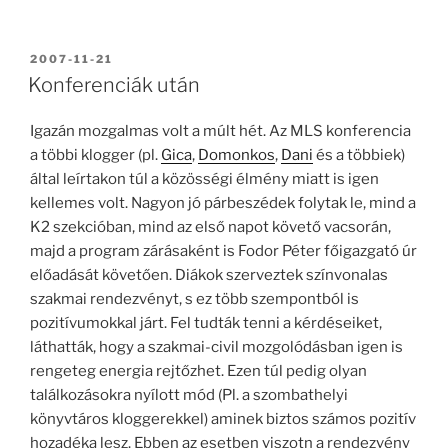
BEKÜLDVE:
2007-11-21
Konferenciák után
Igazán mozgalmas volt a múlt hét. Az MLS konferencia
a többi klogger (pl.
Gica
,
Domonkos
,
Dani
és a többiek)
által leírtakon túl a közösségi élmény miatt is igen
kellemes volt. Nagyon jó párbeszédek folytak le, mind a
K2 szekcióban, mind az első napot követő vacsorán,
majd a program zárásaként is Fodor Péter főigazgató úr
előadását követően. Diákok szerveztek színvonalas
szakmai rendezvényt, s ez több szempontból is
pozitívumokkal járt. Fel tudták tenni a kérdéseiket,
láthatták, hogy a szakmai-civil mozgolódásban igen is
rengeteg energia rejtőzhet. Ezen túl pedig olyan
találkozásokra nyílott mód (Pl. a szombathelyi
könyvtáros kloggerekkel) aminek biztos számos pozitív
hozadéka lesz. Ebben az esetben viszotn a rendezvény