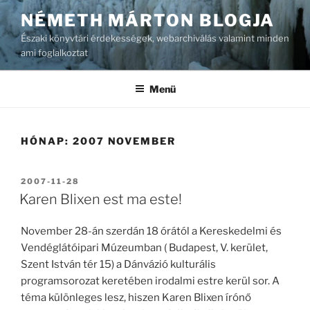
Tartalomhoz
NÉMETH MÁRTON BLOGJA
Északi könyvtári érdekességek, webarchiválás valamint minden
ami foglalkoztat
Menü
HÓNAP:
2007 NOVEMBER
BEKÜLDVE:
2007-11-28
Karen Blixen est ma este!
November 28-án szerdán 18 órától a Kereskedelmi és
Vendéglátóipari Múzeumban ( Budapest, V. kerület,
Szent István tér 15) a Dánvázió kulturális
programsorozat keretében irodalmi estre kerül sor. A
téma különleges lesz, hiszen Karen Blixen írónő