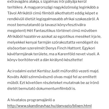
extravagáns alakja, s izgalmas írói pályája kerül
terítékre. A magyarországi nagyközönség leginkább a
Távol Afrikától című filmből alkothatott eddig képet e
rendkívüli életút legizgalmasabb afrikai szakaszáról. A
most bemutatandó (a tavaszi könyvfesztiválra
megjelent) Hét Fantasztikus történet című művében
Afrikából hazatérve azokat az egzotikus meséket írja le,
melyekkel kenyai farmján szórakoztatta vendégeit és
elsősorban szerelmét Denys Finch Hattont. Egykori
kávéfarmjának területe, ma a Karenföld nevet viseli. A
könyv borítótervét a dán királynő készítette!
Az irodalmi estet Kertész Judit műfordító vezeti majd.
Kováts Adél színművésznő olvas majd fel az említett
műből. Ezt követően részleteket mutatnak be az írónő
életét bemutató dokumentumfilmből is.
A hivatalos programajánló a
http://www.skandinavhaz.hu/danvazio/blixen.html