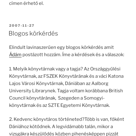
címen érhető el.
BEKÜLDVE:
2007-11-27
Blogos körkérdés
Elindult lavinaszerűen egy blogos körkérdés amit
Ádám
postázott hozzám. Íme a kérdések és a válaszok:
1. Melyik könyvtárnak vagy a tagja? Az Országgyűlési
Könyvtárnak, az FSZEK Könyvtárának és a váci Katona
Lajos Városi Könyvtárnak, Dániában az Aalborg
University Librarynek. Tagja voltam korábbana British
Council könyvtárának, Szegeden a Somogyi-
könyvtárnak és az SZTE Egyetemi Könyvtárnak.
2. Kedvenc könyvtáros történeted?Több is van, főként
Dániához kötődnek. A legvidámabb talán, mikor a
vizsgákra készülődés közben pihenésképpen pizzát