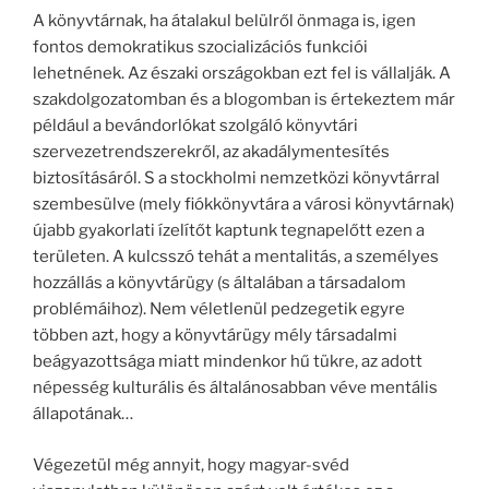
A könyvtárnak, ha átalakul belülről önmaga is, igen
fontos demokratikus szocializációs funkciói
lehetnének. Az északi országokban ezt fel is vállalják. A
szakdolgozatomban és a blogomban is értekeztem már
például a bevándorlókat szolgáló könyvtári
szervezetrendszerekről, az akadálymentesítés
biztosításáról. S a stockholmi nemzetközi könyvtárral
szembesülve (mely fiókkönyvtára a városi könyvtárnak)
újabb gyakorlati ízelítőt kaptunk tegnapelőtt ezen a
területen. A kulcsszó tehát a mentalitás, a személyes
hozzállás a könyvtárügy (s általában a társadalom
problémáihoz). Nem véletlenül pedzegetik egyre
többen azt, hogy a könyvtárügy mély társadalmi
beágyazottsága miatt mindenkor hű tükre, az adott
népesség kulturális és általánosabban véve mentális
állapotának…
Végezetül még annyit, hogy magyar-svéd