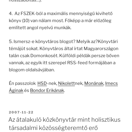
4. Az FSZEK-ból a maximális mennyiségű kivihető
könyv (10) van nálam most. Főképp a már előzőleg
említett angol nyelvű munkák.
5. Ismersz-e könyvtáros blogot? Melyik az?Könyvtári
témájút sokat. Könyvtáros által írtat Magyarországon
talán csak Domonkosét. Külföldi példák persze bőven
vannak, az egyik itt szerepel RSS-feed formájában a
blogom oldalsávjában.
Én passzolok
HSD
-nek,
Nikolett
nek,
Monának
,
Imecs
Áginak
és
Bondor Erikának
.
BEKÜLDVE:
2007-11-22
Az átalakuló közkönyvtár mint holisztikus
társadalmi közösségteremtő erő