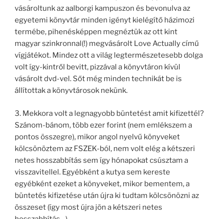
vásároltunk az aalborgi kampuszon és bevonulva az
egyetemi könyvtár minden igényt kielégítő házimozi
termébe, pihenésképpen megnéztük az ott kint
magyar szinkronnal(!) megvásárolt Love Actually című
vígjátékot. Mindez ott a világ legtermészetesebb dolga
volt így-kintről bevitt, pizzával a könyvtáron kívül
vásárolt dvd-vel. Sőt még minden technikát be is
állítottak a könyvtárosok nekünk.
3. Mekkora volt a legnagyobb büntetést amit kifizettél?
Szánom-bánom, több ezer forint (nem emlékszem a
pontos összegre), mikor angol nyelvű könyveket
kölcsönöztem az FSZEK-ból, nem volt elég a kétszeri
netes hosszabbítás sem így hónapokat csúsztam a
visszavitellel. Egyébként a kutya sem kereste
egyébként ezeket a könyveket, mikor bementem, a
büntetés kifizetése után újra ki tudtam kölcsönözni az
összeset (így most újra jön a kétszeri netes
hosszabbítás…).