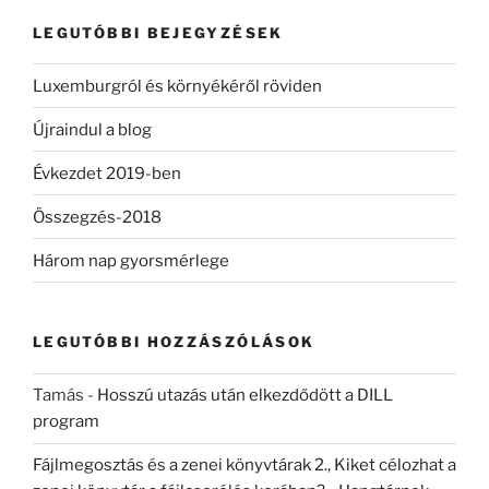
kifejezésre:
LEGUTÓBBI BEJEGYZÉSEK
Luxemburgról és környékéről röviden
Újraindul a blog
Évkezdet 2019-ben
Összegzés-2018
Három nap gyorsmérlege
LEGUTÓBBI HOZZÁSZÓLÁSOK
Tamás
-
Hosszú utazás után elkezdődött a DILL
program
Fájlmegosztás és a zenei könyvtárak 2., Kiket célozhat a