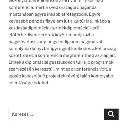
viszonylatban különösen azért volt értékes ez a
konferencia, mert a svéd országpropaganda
mostanában egyre inkább átrétegződik. Egyre
kevesebb pénz és figyelem jut a kultúrára, inkább a
gazdaságdiplomácia (termékdiplomácia) kerül
előtérbe. Ilyen keretek között mondja azt a
nagykövetasszony, hogy eddig nem nagyon volt
komolyabb könyvtárügyi együttműködés a két ország
között, de ez a konferencia megteremtheti az alapjait.
Ennek a diplomáciai gesztusokon túl (a jó programok
szervezésén keresztül, mint ez a konferencia volt, s
egyéb kapcsolódó projektek révén) talán komolyabb
jelentősége is lehet.
Keresés
Keresé
a
következő