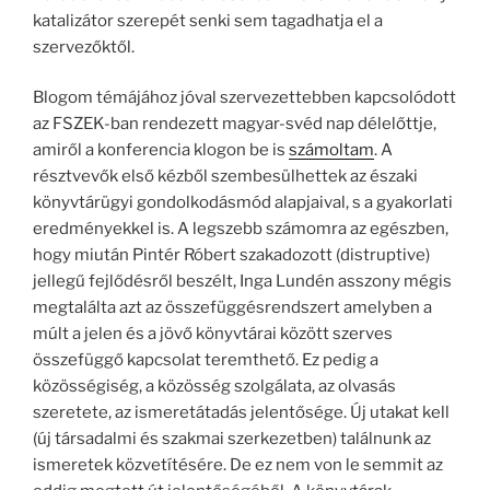
katalizátor szerepét senki sem tagadhatja el a
szervezőktől.
Blogom témájához jóval szervezettebben kapcsolódott
az FSZEK-ban rendezett magyar-svéd nap délelőttje,
amiről a konferencia klogon be is
számoltam
. A
résztvevők első kézből szembesülhettek az északi
könyvtárügyi gondolkodásmód alapjaival, s a gyakorlati
eredményekkel is. A legszebb számomra az egészben,
hogy miután Pintér Róbert szakadozott (distruptive)
jellegű fejlődésről beszélt, Inga Lundén asszony mégis
megtalálta azt az összefüggésrendszert amelyben a
múlt a jelen és a jövő könyvtárai között szerves
összefüggő kapcsolat teremthető. Ez pedig a
közösségiség, a közösség szolgálata, az olvasás
szeretete, az ismeretátadás jelentősége. Új utakat kell
(új társadalmi és szakmai szerkezetben) találnunk az
ismeretek közvetítésére. De ez nem von le semmit az