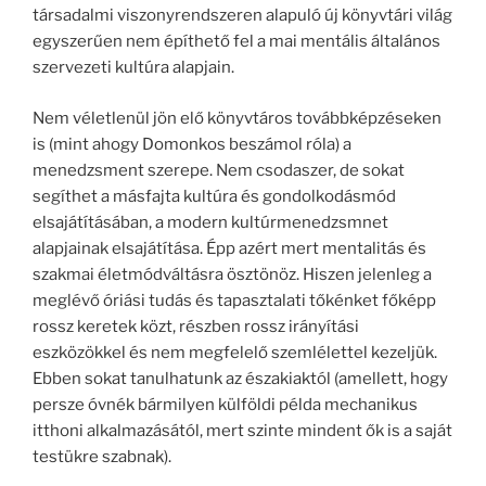
társadalmi viszonyrendszeren alapuló új könyvtári világ
egyszerűen nem építhető fel a mai mentális általános
szervezeti kultúra alapjain.
Nem véletlenül jön elő könyvtáros továbbképzéseken
is (mint ahogy Domonkos beszámol róla) a
menedzsment szerepe. Nem csodaszer, de sokat
segíthet a másfajta kultúra és gondolkodásmód
elsajátításában, a modern kultúrmenedzsmnet
alapjainak elsajátítása. Épp azért mert mentalitás és
szakmai életmódváltásra ösztönöz. Hiszen jelenleg a
meglévő óriási tudás és tapasztalati tőkénket főképp
rossz keretek közt, részben rossz irányítási
eszközökkel és nem megfelelő szemlélettel kezeljük.
Ebben sokat tanulhatunk az északiaktól (amellett, hogy
persze óvnék bármilyen külföldi példa mechanikus
itthoni alkalmazásától, mert szinte mindent ők is a saját
testükre szabnak).