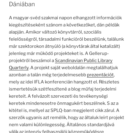
Dániában
A magyar-svéd szakmai napon elhangzott információk
kiegészítéseként szánom a következőket, dán példák
alapján. Amikor változó könyvtárról, szociális
felelősségről, társadalmi funkcióról beszélünk, találunk
már szektorokon átnyúló (a könyvtárak által katalizált)
jelenleg már működő projekteket is. A Gellerup-
projektről beszámol a
Scandinavian Public Library
Quarterly
. A projekt saját weboldalán megtalálhatjuk
azonban a talán még terjedelmesebb
prezentációt
,
mely az idei IFLA konferencián hangzott el. Részletes
ismertetésük szétfeszítené a blog műfaj terjedelmi
kereteit. A felvázolt szervezeti és tevékenységi
keretek mindenesetre önmagukért beszélnek. S az a
kitétel is, mellyel az SPLQ-ban megjelent cikk zárul. A
szerzők ugyanis azt remélik, hogy az általuk leírt projekt
nem valami különlegesség. Általános standardjává
válik az intenzív felhasználói közreműködésre