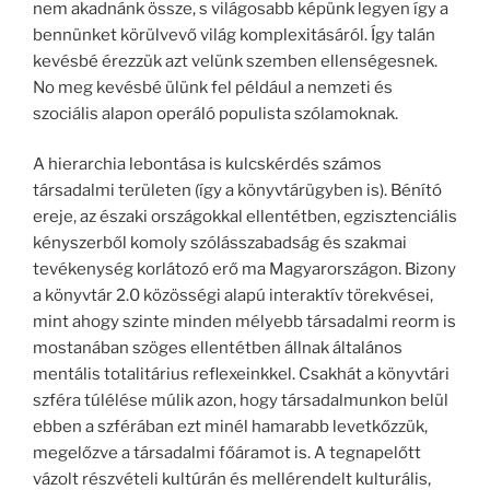
nem akadnánk össze, s világosabb képünk legyen így a
bennünket körülvevő világ komplexitásáról. Így talán
kevésbé érezzük azt velünk szemben ellenségesnek.
No meg kevésbé ülünk fel például a nemzeti és
szociális alapon operáló populista szólamoknak.
A hierarchia lebontása is kulcskérdés számos
társadalmi területen (így a könyvtárügyben is). Bénító
ereje, az északi országokkal ellentétben, egzisztenciális
kényszerből komoly szólásszabadság és szakmai
tevékenység korlátozó erő ma Magyarországon. Bizony
a könyvtár 2.0 közösségi alapú interaktív törekvései,
mint ahogy szinte minden mélyebb társadalmi reorm is
mostanában szöges ellentétben állnak általános
mentális totalitárius reflexeinkkel. Csakhát a könyvtári
szféra túlélése múlik azon, hogy társadalmunkon belül
ebben a szférában ezt minél hamarabb levetkőzzük,
megelőzve a társadalmi főáramot is. A tegnapelőtt
vázolt részvételi kultúrán és mellérendelt kulturális,