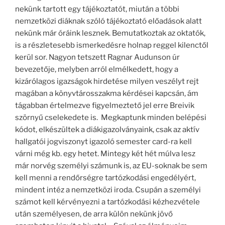
nekünk tartott egy tájékoztatót, miután a többi
nemzetközi diáknak szóló tájékoztató előadások alatt
nekünk már óráink lesznek. Bemutatkoztak az oktatók,
is a részletesebb ismerkedésre holnap reggel kilenctől
kerül sor. Nagyon tetszett Ragnar Audunson úr
bevezetője, melyben arról elmélkedett, hogy a
kizárólagos igazságok hirdetése milyen veszélyt rejt
magában a könyvtárosszakma kérdései kapcsán, ám
tágabban értelmezve figyelmeztető jel erre Breivik
szörnyű cselekedete is. Megkaptunk minden belépési
kódot, elkészültek a diákigazolványaink, csak az aktív
hallgatói jogviszonyt igazoló semester card-ra kell
várni még kb. egy hetet. Mintegy két hét múlva lesz
már norvég személyi számunk is, az EU-soknak be sem
kell menni a rendőrségre tartózkodási engedélyért,
mindent intéz a nemzetközi iroda. Csupán a személyi
számot kell kérvényezni a tartózkodási kézhezvétele
után személyesen, de arra külön nekünk jövő