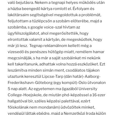
való bejutásra. Nekem a tegnapi helyes működés után
a házba beengedő kártya romlott el. Évfolyam és
lakótársaim segítségével megoldottuk a problémát,
feljutottam a tűzlépcsőn a szobám előterébe, majd a
szobámba, s google voice-szal hívtam az
ügyfélszolgálatot, ahol megerősítették, hogy
elrontottak valamit a kártyán, de megesküdtek, hogy
már jó lesz. Tegnap reklamálnom kellett még a
vizesedő és penészes hűtőgép miatt, remélem hamar
megcsinálják, s ha már a saját szobáinkat mi nekünk
kell takarítanunk, adhattak volna hozzá eszközöket. Ezt
leszámítva minden simán ment, csodálatos tájakon
utaztunk keresztül Lipcse-Tarp (dán határ)-Aalborg-
Frederikshavn-Göteborg (egy kompút)-Oslo útvonalon
5 nap alatt. Az egyetemen ma (igazából University
College-Hoejskole, de miután phd-képzéssel a 16 ezer
hallgatóval bír, széles képzési palettával, ezért
főiskolának nem mondanám) üdvözöltek minket,
vendégül láttak ebédre, majd a Nemzetközi Iroda külön