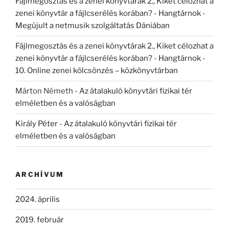
Fájlmegosztás és a zenei könyvtárak 2., Kiket célozhat a
zenei könyvtár a fájlcserélés korában? - Hangtárnok
-
Megújult a netmusik szolgáltatás Dániában
Fájlmegosztás és a zenei könyvtárak 2., Kiket célozhat a
zenei könyvtár a fájlcserélés korában? - Hangtárnok
-
10. Online zenei kölcsönzés – közkönyvtárban
Márton Németh
-
Az átalakuló könyvtári fizikai tér
elméletben és a valóságban
Király Péter
-
Az átalakuló könyvtári fizikai tér
elméletben és a valóságban
ARCHÍVUM
2024. április
2019. február