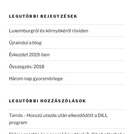
következő
kifejezésre:
LEGUTÓBBI BEJEGYZÉSEK
Luxemburgról és környékéről röviden
Újraindul a blog
Évkezdet 2019-ben
Összegzés-2018
Három nap gyorsmérlege
LEGUTÓBBI HOZZÁSZÓLÁSOK
Tamás
-
Hosszú utazás után elkezdődött a DILL
program