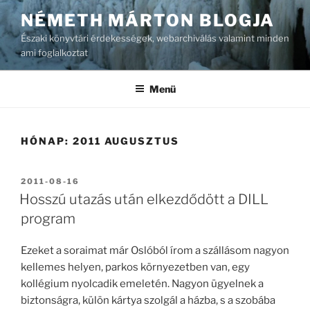
Tartalomhoz
NÉMETH MÁRTON BLOGJA
Északi könyvtári érdekességek, webarchiválás valamint minden
ami foglalkoztat
Menü
HÓNAP:
2011 AUGUSZTUS
BEKÜLDVE:
2011-08-16
Hosszú utazás után elkezdődött a DILL
program
Ezeket a soraimat már Oslóból írom a szállásom nagyon
kellemes helyen, parkos környezetben van, egy
kollégium nyolcadik emeletén. Nagyon ügyelnek a
biztonságra, külön kártya szolgál a házba, s a szobába