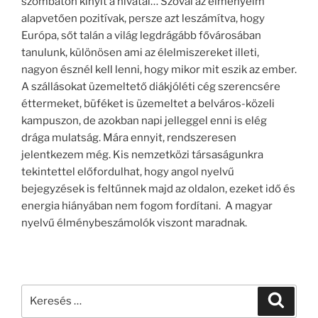
szombaton kinyit a hivatal… Szóval az élményeim
alapvetően pozitívak, persze azt leszámítva, hogy
Európa, sőt talán a világ legdrágább fővárosában
tanulunk, különösen ami az élelmiszereket illeti,
nagyon észnél kell lenni, hogy mikor mit eszik az ember.
A szállásokat üzemeltető diákjóléti cég szerencsére
éttermeket, büféket is üzemeltet a belváros-közeli
kampuszon, de azokban napi jelleggel enni is elég
drága mulatság. Mára ennyit, rendszeresen
jelentkezem még. Kis nemzetközi társaságunkra
tekintettel előfordulhat, hogy angol nyelvű
bejegyzések is feltűnnek majd az oldalon, ezeket idő és
energia hiányában nem fogom fordítani. A magyar
nyelvű élménybeszámolók viszont maradnak.
Keresés
Keresé
a