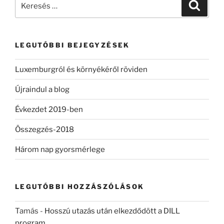
Keresé
a
következő
kifejezésre:
LEGUTÓBBI BEJEGYZÉSEK
Luxemburgról és környékéről röviden
Újraindul a blog
Évkezdet 2019-ben
Összegzés-2018
Három nap gyorsmérlege
LEGUTÓBBI HOZZÁSZÓLÁSOK
Tamás
-
Hosszú utazás után elkezdődött a DILL
program