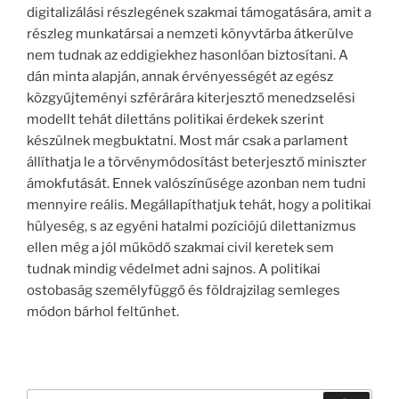
digitalizálási részlegének szakmai támogatására, amit a
részleg munkatársai a nemzeti könyvtárba átkerülve
nem tudnak az eddigiekhez hasonlóan biztosítani. A
dán minta alapján, annak érvényességét az egész
közgyűjteményi szférárára kiterjesztő menedzselési
modellt tehát dilettáns politikai érdekek szerint
készülnek megbuktatni. Most már csak a parlament
állíthatja le a törvénymódosítást beterjesztő miniszter
ámokfutását. Ennek valószínűsége azonban nem tudni
mennyire reális. Megállapíthatjuk tehát, hogy a politikai
hülyeség, s az egyéni hatalmi pozíciójú dilettanizmus
ellen még a jól működő szakmai civil keretek sem
tudnak mindig védelmet adni sajnos. A politikai
ostobaság személyfüggő és földrajzilag semleges
módon bárhol feltűnhet.
Keresés