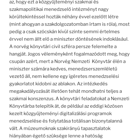
az, hogy ezt a közgyűjteményi szakmai és
szakmapolitikai menedzselő intézményt nagy
körültekintéssel hozták néhány évvel ezelőtt létre
(mint ahogyan a szakdolgozatomban írtam is róla), most
pedig a csak szócskán kívül szinte semmi értelmes
érvvel nem állt elő a miniszter döntésének indoklásául.
A norvég könyvtári civil szféra persze felemelte a
hangját. Jogos véleményként fogalmazódott meg, hogy
csupán azért, mert a Norvég Nemzeti Könyvtár élén a
miniszter számára kedves, menedzserszemléletű
vezető áll, nem kellene egy ígéretes menedzselési
gyakorlatot kidobni az ablakon. Az intézkedés
megakadályozását illetően tehát mondhatni teljes a
szakmai konszenzus. A könyvtári feladatokat a Nemzeti
Könyvtárba telepítik át, de például az eddigi közösen
kezelt közgyűjteményi digitalizálási programok
menedzselése és folytatása totálisan bizonytalanná
vált. A múzeumoknak szakirányú tapasztalatok
hiányában égető szüksége lenne a hatóság