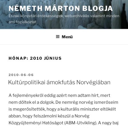
Tartalomhoz
NÉMETH MÁRTON BLOGJA
Északi könyvtári érdekességek, webarchiválás valamint minden
ami foglalkoztat
Menü
HÓNAP:
2010 JÚNIUS
BEKÜLDVE:
2010-06-06
Kultúrpolitikai ámokfutás Norvégiában
A fejleményekről eddig azért nem adtam hírt, mert
nem dőltek el a dolgok. De nemrég norvég ismerőseim
is megerősítették, hogy a kulturális miniszter eltökélt
abban, hogy felszámolni készül a Norvég
Közgyűjteményi Hatóságot (ABM-Utvikling). A nagy baj