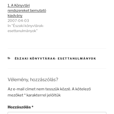
1. A Könyvtári
rendszereket bemutató
kiadvány
2007-04-03
In "Északi könyvtárak-
esettanulmányok"
KATEGÓRIÁK
ÉSZAKI KÖNYVTÁRAK- ESETTANULMÁNYOK
Vélemény, hozzászólás?
Az e-mail címet nem tesszük közzé.
A kötelező
mezőket
*
karakterrel jelöltük
Hozzászólás
*