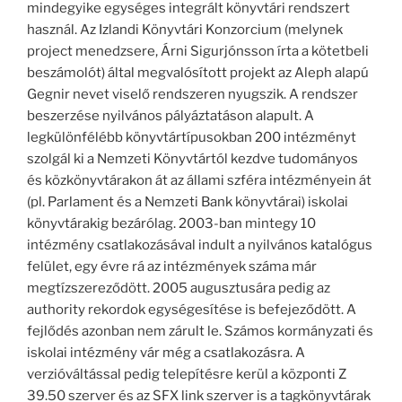
mindegyike egységes integrált könyvtári rendszert
használ. Az Izlandi Könyvtári Konzorcium (melynek
project menedzsere, Árni Sigurjónsson írta a kötetbeli
beszámolót) által megvalósított projekt az Aleph alapú
Gegnir nevet viselő rendszeren nyugszik. A rendszer
beszerzése nyilvános pályáztatáson alapult. A
legkülönfélébb könyvtártípusokban 200 intézményt
szolgál ki a Nemzeti Könyvtártól kezdve tudományos
és közkönyvtárakon át az állami szféra intézményein át
(pl. Parlament és a Nemzeti Bank könyvtárai) iskolai
könyvtárakig bezárólag. 2003-ban mintegy 10
intézmény csatlakozásával indult a nyilvános katalógus
felület, egy évre rá az intézmények száma már
megtízszereződött. 2005 augusztusára pedig az
authority rekordok egységesítése is befejeződött. A
fejlődés azonban nem zárult le. Számos kormányzati és
iskolai intézmény vár még a csatlakozásra. A
verzióváltással pedig telepítésre kerül a központi Z
39.50 szerver és az SFX link szerver is a tagkönyvtárak