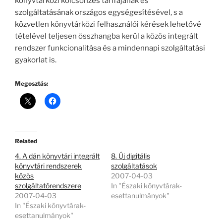
könyvtárközi kölcsönzés tarifájának és
szolgáltatásának országos egységesítésével, s a
közvetlen könyvtárközi felhasználói kérések lehetővé
tételével teljesen összhangba kerül a közös integrált
rendszer funkcionalitása és a mindennapi szolgáltatási
gyakorlat is.
Megosztás:
Related
4. A dán könyvtári integrált
8. Új digitális
könyvtári rendszerek
szolgáltatások
közös
2007-04-03
szolgáltatórendszere
In "Északi könyvtárak-
2007-04-03
esettanulmányok"
In "Északi könyvtárak-
esettanulmányok"