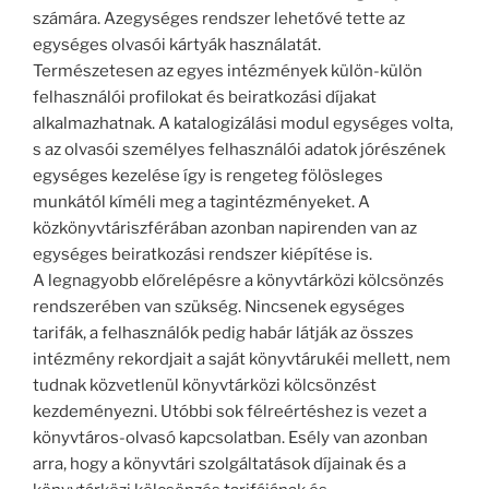
számára. Azegységes rendszer lehetővé tette az
egységes olvasói kártyák használatát.
Természetesen az egyes intézmények külön-külön
felhasználói profilokat és beiratkozási díjakat
alkalmazhatnak. A katalogizálási modul egységes volta,
s az olvasói személyes felhasználói adatok jórészének
egységes kezelése így is rengeteg fölösleges
munkától kíméli meg a tagintézményeket. A
közkönyvtáriszférában azonban napirenden van az
egységes beiratkozási rendszer kiépítése is.
A legnagyobb előrelépésre a könyvtárközi kölcsönzés
rendszerében van szükség. Nincsenek egységes
tarifák, a felhasználók pedig habár látják az összes
intézmény rekordjait a saját könyvtárukéi mellett, nem
tudnak közvetlenül könyvtárközi kölcsönzést
kezdeményezni. Utóbbi sok félreértéshez is vezet a
könyvtáros-olvasó kapcsolatban. Esély van azonban
arra, hogy a könyvtári szolgáltatások díjainak és a