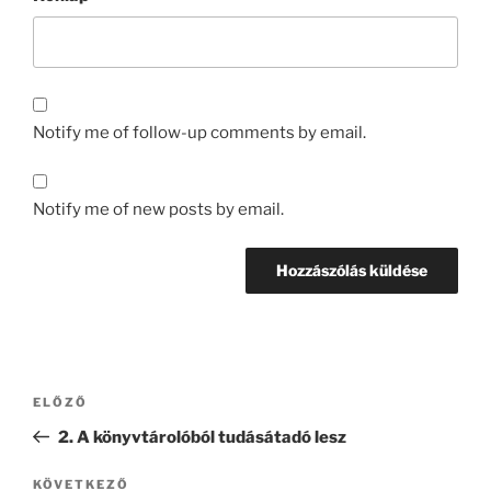
Notify me of follow-up comments by email.
Notify me of new posts by email.
Bejegyzés
Korábbi
ELŐZŐ
navigáció
bejegyzés
2. A könyvtárolóból tudásátadó lesz
Következő
KÖVETKEZŐ