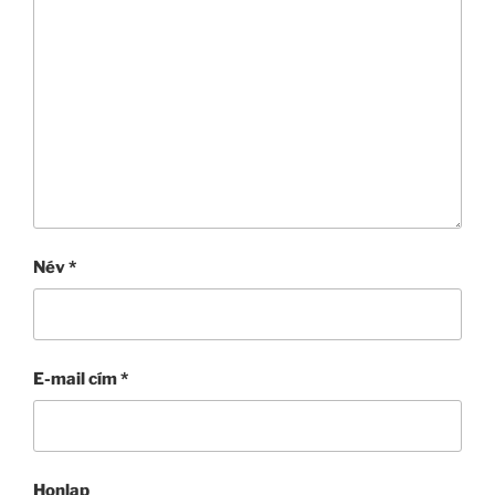
Név
*
E-mail cím
*
Honlap