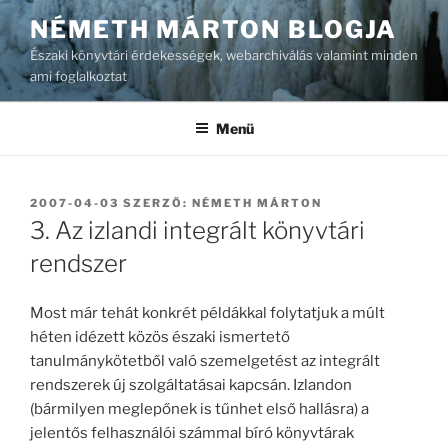
Tartalomhoz
NÉMETH MÁRTON BLOGJA
Északi könyvtári érdekességek, webarchiválás valamint minden
ami foglalkoztat
Menü
BEKÜLDVE:
2007-04-03
SZERZŐ:
NÉMETH MÁRTON
3. Az izlandi integrált könyvtári
rendszer
Most már tehát konkrét példákkal folytatjuk a múlt
héten idézett közös északi ismertető
tanulmánykötetből való szemelgetést az integrált
rendszerek új szolgáltatásai kapcsán. Izlandon
(bármilyen meglepőnek is tűnhet első hallásra) a
jelentős felhasználói számmal bíró könyvtárak