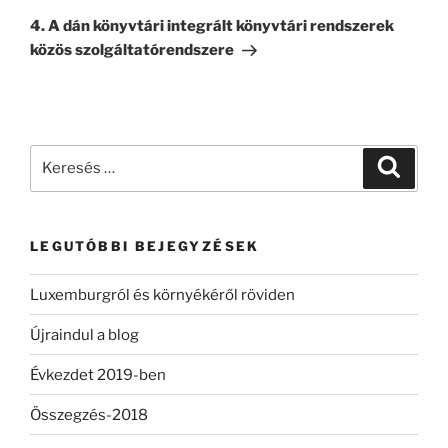
bejegyzés
4. A dán könyvtári integrált könyvtári rendszerek
közös szolgáltatórendszere
Keresés
Keresé
a
következő
kifejezésre:
LEGUTÓBBI BEJEGYZÉSEK
Luxemburgról és környékéről röviden
Újraindul a blog
Évkezdet 2019-ben
Összegzés-2018