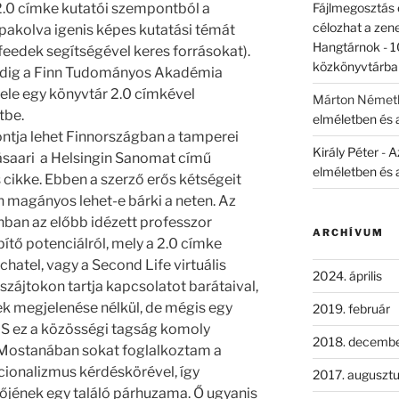
2.0 címke kutatói szempontból a
Fájlmegosztás é
célozhat a zene
akolva igenis képes kutatási témát
Hangtárnok
-
1
feedek segítségével keres forrásokat).
közkönyvtárba
edig a Finn Tudományos Akadémia
le egy könyvtár 2.0 címkével
Márton Német
tbe.
elméletben és 
ontja lehet Finnországban a tamperei
Király Péter
-
Az
äsaari a Helsingin Sanomat című
elméletben és 
cikke. Ebben a szerző erős kétségeit
lán magányos lehet-e bárki a neten. Az
nban az előbb idézett professzor
ARCHÍVUM
ítő potenciálról, mely a 2.0 címke
chatel, vagy a Second Life virtuális
2024. április
szájtokon tartja kapcsolatot barátaival,
nek megjelenése nélkül, de mégis egy
2019. február
 S ez a közösségi tagság komoly
2018. decemb
. Mostanában sokat foglalkoztam a
cionalizmus kérdéskörével, így
2017. auguszt
rzőjének egy találó párhuzama. Ő ugyanis