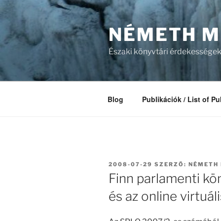
Tartalomhoz
NÉMETH M
Északi könyvtári érdekességek
Blog
Publikációk / List of Pu
BEKÜLDVE:
2008-07-29
SZERZŐ:
NÉMETH
Finn parlamenti k
és az online virtuá