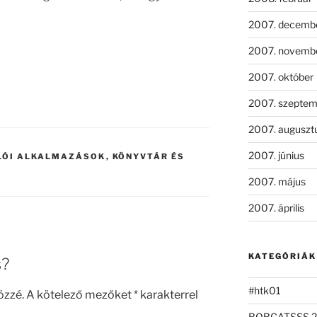
2007. decemb
2007. novemb
2007. október
2007. szeptem
2007. auguszt
2007. június
LÓI ALKALMAZÁSOK
,
KÖNYVTÁR ÉS
2007. május
2007. április
KATEGÓRIÁK
s?
#htk01
özzé.
A kötelező mezőket
*
karakterrel
BOBCATSSS 2