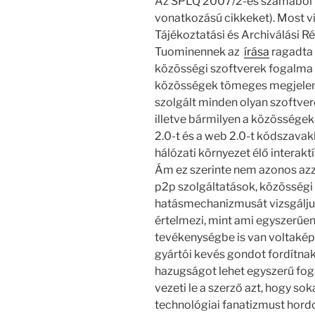
Az SPLQ 2007/2-es számából 
vonatkozású cikkeket). Most v
Tájékoztatási és Archiválási 
Tuominennek az
írása
ragadta 
közösségi szoftverek fogalma 
közösségek tömeges megjelen
szolgált minden olyan szoftv
illetve bármilyen a közösségek
2.0-t és a web 2.0-t kódszava
hálózati környezet élő interaktí
Ám ez szerinte nem azonos azz
p2p szolgáltatások, közösségi
hatásmechanizmusát vizsgáljuk
értelmezi, mint ami egyszerűen
tevékenységbe is van voltaké
gyártói kevés gondot fordítnak 
hazugságot lehet egyszerű fog
vezeti le a szerző azt, hogy so
technológiai fanatizmust hor