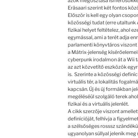
azok megosztása ismerősökkel 
Eräsaari szerint két fontos köz
Először is kell egy olyan csopo
közösségi tudat (erre utaltunk
fizikai helyet feltételez, ahol
egymással, ami a terét adja enn
parlamenti könyvtáros viszont
a Mátrix-jelenség kísérőelemei
cyberpunk irodalmon át a Wii távi
az azt közvetítő eszközök egyr
is. Szerinte a közösségi definíci
virtuális tér, a lokalitás fogal
kapcsán. Új és új formákban je
megéléséül szolgáló terek aho
fizikai és a virtuális jelenlét.
A cikk szerzője viszont amellet
definícióját, felhívja a figyelm
a szélsőséges rosssz szándékú
ugyanolyan súllyal jelenik meg m