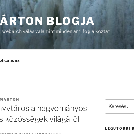
ÁRTON BLOGJA
, webarchiválás valamint minden ami foglalkoztat
blications
 MÁRTON
Keresés
önyvtáros a hagyományos
a
következő
lis közösségek világáról
kifejezésre:
LEGUTÓBBI 