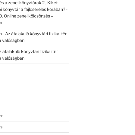
s a zenei könyvtárak 2., Kiket
i könyvtár a fájlcserélés korában? -
0. Online zenei kölcsönzés –
n
h
-
Az átalakuló könyvtári fizikai tér
a valóságban
 átalakuló könyvtári fizikai tér
a valóságban
er
us