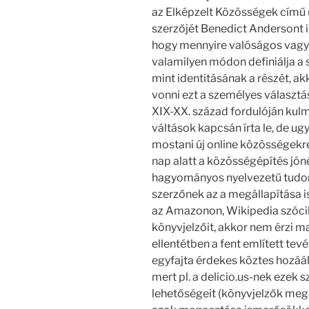
az Elképzelt Közösségek című
szerzőjét Benedict Andersont idé
hogy mennyire valóságos vagy
valamilyen módon definiálja a
mint identitásának a részét, a
vonni ezt a személyes választá
XIX-XX. század fordulóján kul
váltások kapcsán írta le, de u
mostani új online közösségekre
nap alatt a közösségépítés jó
hagyományos nyelvezetű tudomá
szerzőnek az a megállapítása i
az Amazonon, Wikipedia szócikk
könyvjelzőit, akkor nem érzi 
ellentétben a fent említett te
egyfajta érdekes köztes hozáál
mert pl. a delicio.us-nek ezek 
lehetőségeit (könyvjelzők meg