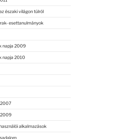
 északi világon túlról
árak- esettanulmányok
k napja 2009
k napja 2010
l 2007
l 2009
lhasználói alkalmazások
rsadalom