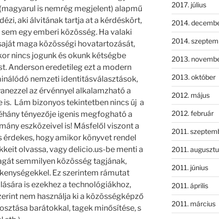
2017. július
 (magyarul is nemrég megjelent) alapmű
zi, aki álvitának tartja at a kérdéskört,
2014. decemb
 sem egy emberi közösség. Ha valaki
2014. szeptem
 saját maga közösségi hovatartozását,
kkor nincs jogunk és okunk kétségbe
2013. novemb
st. Anderson eredetileg ezt a modern
2013. október
minálódó nemzeti identitásválasztások,
gyanezzel az érvénnyel alkalamzható a
2012. május
 is. Lám bizonyos tekintetben nincs új a
2012. február
néhány tényezője igenis megfogható a
ny eszközeivel is! Másfelől viszont a
2011. szeptem
s érdekes, hogy amikor könyvet rendel
eit olvassa, vagy delicio.us-be menti a
2011. augusztu
magát semmilyen közösség tagjának,
2011. június
vékenységekkel. Ez szerintem rámutat
lására is ezekhez a technológiákhoz,
2011. április
szerint nem használja ki a közösségképző
2011. március
osztása barátokkal, tagek minősítése, s