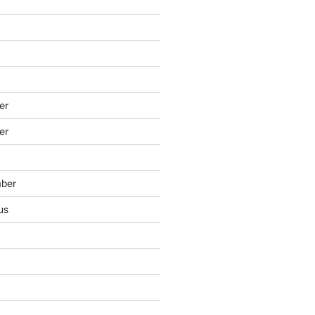
er
er
mber
us