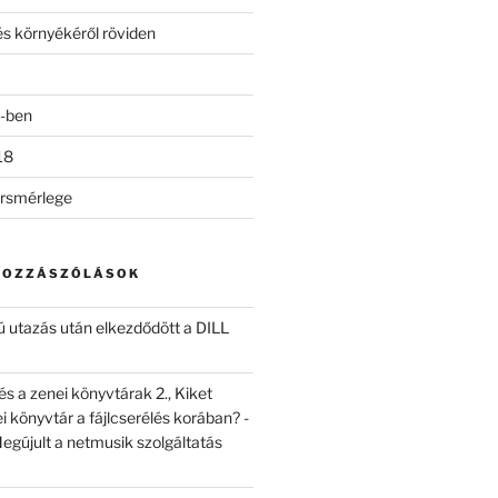
s környékéről röviden
-ben
18
rsmérlege
HOZZÁSZÓLÁSOK
 utazás után elkezdődött a DILL
s a zenei könyvtárak 2., Kiket
i könyvtár a fájlcserélés korában? -
egújult a netmusik szolgáltatás