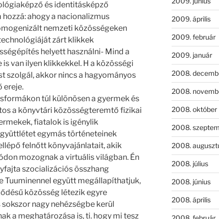
2009. június
lógiaképző és identitásképző
m hozzá: ahogy a nacionalizmus
2009. április
a homogenizált nemzeti közösségeken
2009. február
technológiáját zárt klikkek
össégépítés helyett használni- Mind a
2009. január
le is van ilyen klikkekkel. H a közösségi
2008. decemb
st szolgál, akkor nincs a hagyományos
 ereje.
2008. novemb
titásformákon túl különösen a gyermek és
2008. október
ntos a könyvtári közösségteremtő fizikai
rmekek, fiatalok is igénylik
2008. szepte
együttlétet egymás történeteinek
llépő felnőtt könyvajánlatait, akik
2008. auguszt
ódon mozognak a virtuális világban. Én
2008. július
yfajta szocializációs összhang
 Tuuminennel együtt megállapíthatjuk,
2008. június
ződésű közösség létezik egyre
2008. április
 sokszor nagy nehézségbe kerül
 a meghatározása is, ti. hogy mi tesz
2008. február