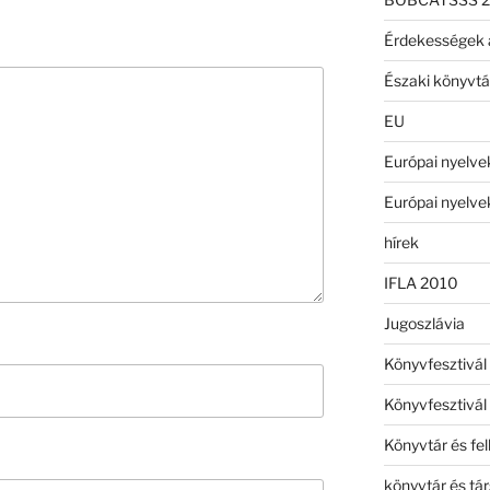
Érdekességek az
Északi könyvt
EU
Európai nyelve
Európai nyelve
hírek
IFLA 2010
Jugoszlávia
Könyvfesztivá
Könyvfesztivá
Könyvtár és fe
könyvtár és tá