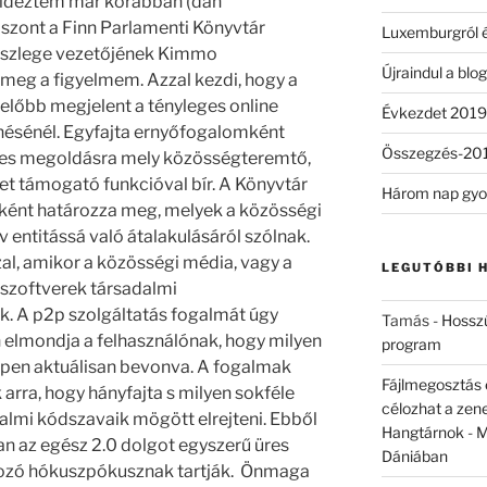
idéztem már korábban (dán
iszont a Finn Parlamenti Könyvtár
Luxemburgról é
Részlege vezetőjének Kimmo
Újraindul a blog
meg a figyelmem. Azzal kezdi, hogy a
előbb megjelent a tényleges online
Évkezdet 2019
ésénél. Egyfajta ernyőfogalomként
Összegzés-20
eres megoldásra mely közösségteremtő,
et támogató funkcióval bír. A Könyvtár
Három nap gyo
kként határozza meg, melyek a közösségi
v entitássá való átalakulásáról szólnak.
al, amikor a közösségi média, vagy a
LEGUTÓBBI 
 szoftverek társadalmi
. A p2p szolgáltatás fogalmát úgy
Tamás
-
Hosszú
 elmondja a felhasználónak, hogy milyen
program
ppen aktuálisan bevonva. A fogalmak
Fájlmegosztás é
arra, hogy hányfajta s milyen sokféle
célozhat a zene
almi kódszavaik mögött elrejteni. Ebből
Hangtárnok
-
M
kan az egész 2.0 dolgot egyszerű üres
Dániában
dozó hókuszpókusznak tartják. Önmaga