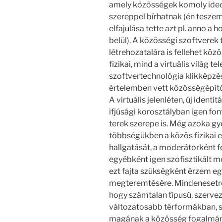
amely közösségek komoly ideo
szereppel bírhatnak (én tesze
elfajulása tette azt pl. anno 
belül). A közösségi szoftverek 
létrehozatalára is fellehet köz
fizikai, mind a virtuális világ te
szoftvertechnológia klikképzé
értelemben vett közösségépítő
A virtuális jelenléten, új iden
ifjúsági korosztályban igen fo
terek szerepe is. Még azoka gye
többségükben a közös fizikai 
hallgatását, a moderátorként fe
egyébként igen szofisztikált m
ezt fajta szükségként érzem eg
megteremtésére. Mindenesetre
hogy számtalan típusú, szerve
változatosabb térformákban, s
magának a közösség fogalmának