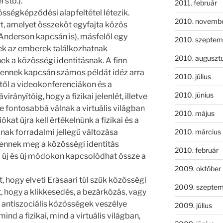
stb.).
2011. február
össégképződési alapfeltétel létezik.
2010. novemb
rt, amelyet összeköt egyfajta közös
 Anderson kapcsán is), másfelől egy
2010. szeptem
 ezek az emberek találkozhatnak
2010. auguszt
ek a közösségi identitásnak. A finn
 ennek kapcsán számos példát idéz arra
2010. július
től a videokonferenciákon és a
2010. június
rányítóig, hogy a fizikai jelenlét, illetve
e fontosabbá válnak a virtuális világban
2010. május
ókat újra kell értékelnünk a fizikai és a
mának forradalmi jellegű változása
2010. március
lennek meg a közösségi identitás
2010. február
l új és új módokon kapcsolódhat össze a
2009. október
t, hogy elveti Eräsaari túl szűk közösségi
2009. szepte
et, hogy a klikkesedés, a bezárkózás, vagy
 antiszociális közösségek veszélye
2009. július
ind a fizikai, mind a virtuális világban,