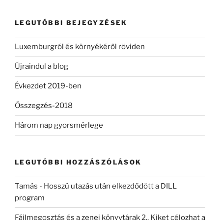
következő
kifejezésre:
LEGUTÓBBI BEJEGYZÉSEK
Luxemburgról és környékéről röviden
Újraindul a blog
Évkezdet 2019-ben
Összegzés-2018
Három nap gyorsmérlege
LEGUTÓBBI HOZZÁSZÓLÁSOK
Tamás
-
Hosszú utazás után elkezdődött a DILL
program
Fájlmegosztás és a zenei könyvtárak 2., Kiket célozhat a