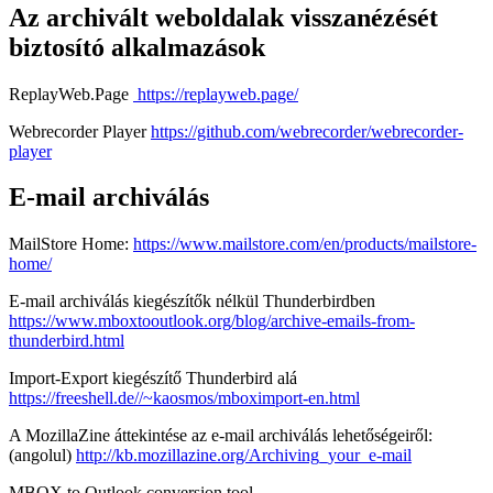
Az archivált weboldalak visszanézését
biztosító alkalmazások
ReplayWeb.Page
https://replayweb.page/
Webrecorder Player
https://github.com/webrecorder/webrecorder-
player
E-mail archiválás
MailStore Home:
https://www.mailstore.com/en/products/mailstore-
home/
E-mail archiválás kiegészítők nélkül Thunderbirdben
https://www.mboxtooutlook.org/blog/archive-emails-from-
thunderbird.html
Import-Export kiegészítő Thunderbird alá
https://freeshell.de//~kaosmos/mboximport-en.html
A MozillaZine áttekintése az e-mail archiválás lehetőségeiről:
(angolul)
http://kb.mozillazine.org/Archiving_your_e-mail
MBOX to Outlook conversion tool