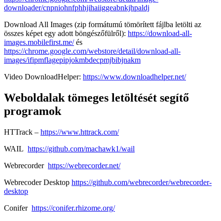
downloader/cnpniohnfphhjihaiiggeabnkjhpaldj
Download All Images (zip formátumú tömörített fájlba letölti az
összes képet egy adott böngészőfülről):
https://download-all-
images.mobilefirst.me/
és
https://chrome.google.com/webstore/detail/download-all-
images/ifipmflagepipjokmbdecpmjbibjnakm
Video DownloadHelper:
https://www.downloadhelper.net/
Weboldalak tömeges letöltését segítő
programok
HTTrack –
https://www.httrack.com/
WAIL
https://github.com/machawk1/wail
Webrecorder
https://webrecorder.net/
Webrecoder Desktop
https://github.com/webrecorder/webrecorder-
desktop
Conifer
https://conifer.rhizome.org/