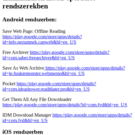
rendszerekben
Android rendszerben:
Save Web Page: Offline Reading
https://play.google.com/store/apps/details?
id=info.nezumnek.capweb&hl=en_US
Free Archiver
https://play.google.com/store/apps/details?
id=com.saber.freearchiver&hl=en_US
Save As Web Archive
https://play.google.com/store/apps/details?
id=jp.fuukiemonster.webmemo&hl=en_US
Pocket
https://play.google.com/store/apps/details?
id=com.ideashower.readitlater.pro&hl=en_US
Get Them All Any File Downloader
https://play.google.com/store/apps/details?id=com.fvd&hl=en_US
IDM Download Manager
https://play.google.com/store/apps/details?
id=com.fvd&hl=en_US
iOS rendszerben