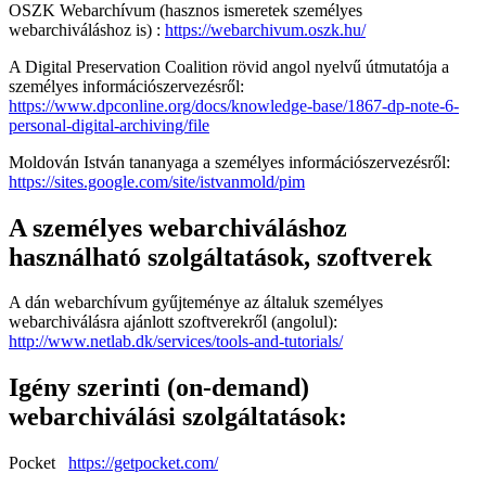
OSZK Webarchívum (hasznos ismeretek személyes
webarchiváláshoz is) :
https://webarchivum.oszk.hu/
A Digital Preservation Coalition rövid angol nyelvű útmutatója a
személyes információszervezésről:
https://www.dpconline.org/docs/knowledge-base/1867-dp-note-6-
personal-digital-archiving/file
Moldován István tananyaga a személyes információszervezésről:
https://sites.google.com/site/istvanmold/pim
A személyes webarchiváláshoz
használható szolgáltatások, szoftverek
A dán webarchívum gyűjteménye az általuk személyes
webarchiválásra ajánlott szoftverekről (angolul):
http://www.netlab.dk/services/tools-and-tutorials/
Igény szerinti (on-demand)
webarchiválási szolgáltatások:
Pocket
https://getpocket.com/