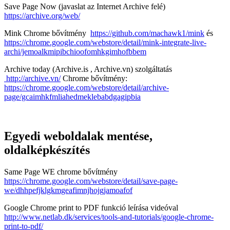
Save Page Now (javaslat az Internet Archive felé)
https://archive.org/web/
Mink Chrome bővítmény
https://github.com/machawk1/mink
és
https://chrome.google.com/webstore/detail/mink-integrate-live-
archi/jemoalkmipibchioofomhkgimhofbbem
Archive today (Archive.is , Archive.vn) szolgáltatás
http://archive.vn/
Chrome bővítmény:
https://chrome.google.com/webstore/detail/archive-
page/gcaimhkfmliahedmeklebabdgagipbia
Egyedi weboldalak mentése,
oldalképkészítés
Same Page WE chrome bővítmény
https://chrome.google.com/webstore/detail/save-page-
we/dhhpefjklgkmgeafimnjhojgjamoafof
Google Chrome print to PDF funkció leírása videóval
http://www.netlab.dk/services/tools-and-tutorials/google-chrome-
print-to-pdf/