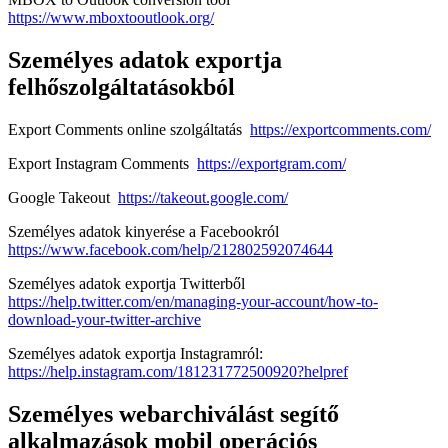
https://www.mboxtooutlook.org/
Személyes adatok exportja
felhőszolgáltatásokból
Export Comments online szolgáltatás
https://exportcomments.com/
Export Instagram Comments
https://exportgram.com/
Google Takeout
https://takeout.google.com/
Személyes adatok kinyerése a Facebookról
https://www.facebook.com/help/212802592074644
Személyes adatok exportja Twitterből
https://help.twitter.com/en/managing-your-account/how-to-
download-your-twitter-archive
Személyes adatok exportja Instagramról:
https://help.instagram.com/181231772500920?helpref
Személyes webarchiválást segítő
alkalmazások mobil operációs