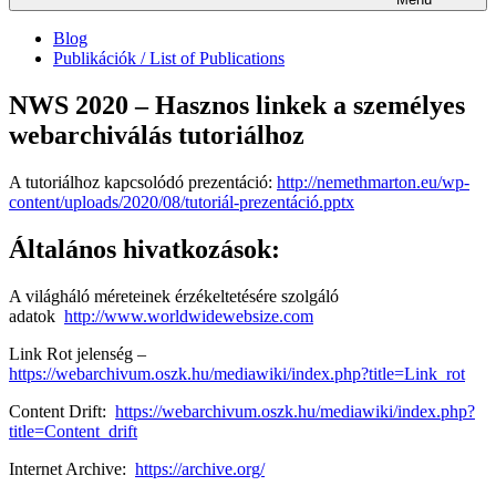
Blog
Publikációk / List of Publications
NWS 2020 – Hasznos linkek a személyes
webarchiválás tutoriálhoz
A tutoriálhoz kapcsolódó prezentáció:
http://nemethmarton.eu/wp-
content/uploads/2020/08/tutoriál-prezentáció.pptx
Általános hivatkozások:
A világháló méreteinek érzékeltetésére szolgáló
adatok
http://www.worldwidewebsize.com
Link Rot jelenség –
https://webarchivum.oszk.hu/mediawiki/index.php?title=Link_rot
Content Drift:
https://webarchivum.oszk.hu/mediawiki/index.php?
title=Content_drift
Internet Archive:
https://archive.org/