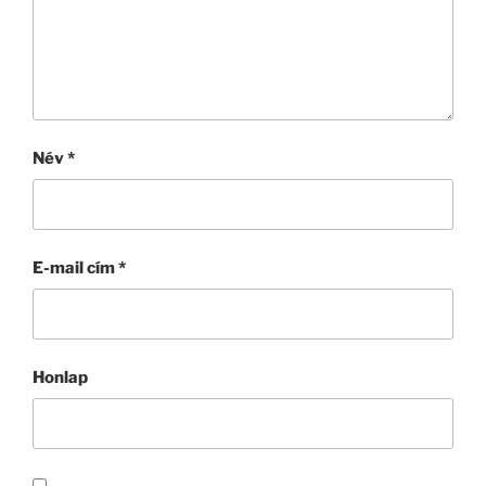
Név
*
E-mail cím
*
Honlap