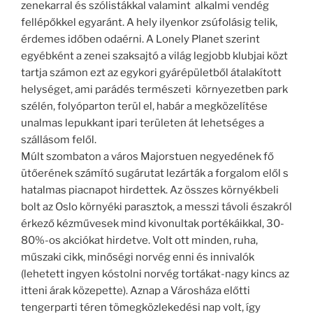
zenekarral és szólistákkal valamint alkalmi vendég
fellépőkkel egyaránt. A hely ilyenkor zsúfolásig telik,
érdemes időben odaérni. A Lonely Planet szerint
egyébként a zenei szaksajtó a világ legjobb klubjai közt
tartja számon ezt az egykori gyárépületből átalakított
helységet, ami parádés természeti környezetben park
szélén, folyóparton terül el, habár a megközelítése
unalmas lepukkant ipari területen át lehetséges a
szállásom felől.
Múlt szombaton a város Majorstuen negyedének fő
ütőerének számító sugárutat lezárták a forgalom elől s
hatalmas piacnapot hirdettek. Az összes környékbeli
bolt az Oslo környéki parasztok, a messzi távoli északról
érkező kézművesek mind kivonultak portékáikkal, 30-
80%-os akciókat hirdetve. Volt ott minden, ruha,
műszaki cikk, minőségi norvég enni és innivalók
(lehetett ingyen kóstolni norvég tortákat-nagy kincs az
itteni árak közepette). Aznap a Városháza előtti
tengerparti téren tömegközlekedési nap volt, így