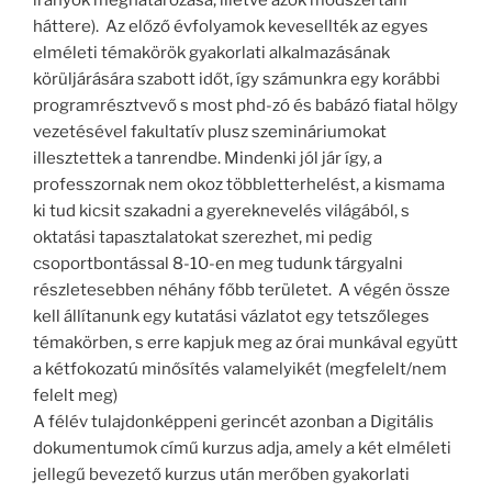
irányok meghatározása, illetve azok módszertani
háttere). Az előző évfolyamok kevesellték az egyes
elméleti témakörök gyakorlati alkalmazásának
körüljárására szabott időt, így számunkra egy korábbi
programrésztvevő s most phd-zó és babázó fiatal hölgy
vezetésével fakultatív plusz szemináriumokat
illesztettek a tanrendbe. Mindenki jól jár így, a
professzornak nem okoz többletterhelést, a kismama
ki tud kicsit szakadni a gyereknevelés világából, s
oktatási tapasztalatokat szerezhet, mi pedig
csoportbontással 8-10-en meg tudunk tárgyalni
részletesebben néhány főbb területet. A végén össze
kell állítanunk egy kutatási vázlatot egy tetszőleges
témakörben, s erre kapjuk meg az órai munkával együtt
a kétfokozatú minősítés valamelyikét (megfelelt/nem
felelt meg)
A félév tulajdonképpeni gerincét azonban a Digitális
dokumentumok című kurzus adja, amely a két elméleti
jellegű bevezető kurzus után merőben gyakorlati