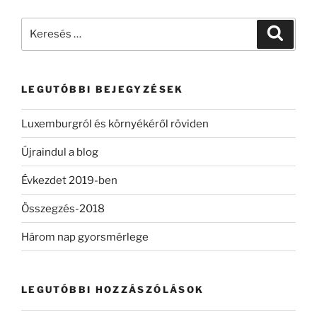
Keresés
Keresé
a
következő
kifejezésre:
LEGUTÓBBI BEJEGYZÉSEK
Luxemburgról és környékéről röviden
Újraindul a blog
Évkezdet 2019-ben
Összegzés-2018
Három nap gyorsmérlege
LEGUTÓBBI HOZZÁSZÓLÁSOK