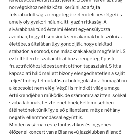
lenézést,beskatulyázást jelent. Érzelmi téren az átlag
norvégokhoz nehéz közel kerülni, az a fajta
felszabadultság, a rengeteg érzelemteli beszélgetés
amely oly gyakori nálunk, itt igazán ritkaság. A
sivárabbnak tűnő érzelmi életet egyensúlyozza
azonban, hogy itt senkinek sem akarnak beleszólni az
életébe, s általában úgy gondolják, hogy alakítsd
szabadon a sorsod, s ne másoknak akarja megfelelni. S
ez feltétlen felszabadító ahhoz a rengeteg típusú
frusztrációhoz képest,amit otthon tapasztalni. S itt a
kapcsolati háló mellett bizony elengedhetetlen a saját
teljesítmény felmutatása a boldoguláshoz, önmagában
a kapcsolat nem elég. Végül is mindkét világ a maga
értékrendjében működik, de számomra az itteni sokkal
szabadabbnak, fesztelenebbnek, kellemesebben
átélhetőnek tűnik így első pillantásra, még a néhány
negatív ellentmondással együtt is.
Minden vasárnap este fantasztikus és ingyenes
élőzenei koncert van a Blaa nevű jazzklubban állandó