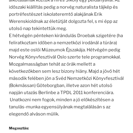
alkotásainak köztük a híres Sikoly egy példányával. Az
időszaki kiállítás pedig a norvég naturalista tájkép és
portréfestészet iskolateremtő alakjának Erik
Werenskioldnak az életútját dolgozta fel, s mi épp az
utolsó nap tekintettük meg.
E hétvégén pénteken kirándulás Droebak szigetére (ha
feliratkoztam időben a nemzetközi irodánál a túrára)
majd este oslói Múzeumok Éjszakája. Hétvégén pedig
Norvég Könyvfesztivál Oslo szerte tele programokkal.
Mozgalmasságban tehát az órák mellett a
következőkben sem lesz bizony hiány. Majd a jövő hét
második felében jön a Svéd Nemzetközi Könyvfesztivál
(Bokmässan) Göteborgban, illetve azon hét utolsó
napján utazás Berlinbe a TPDL 2011 konferenciára.
Unatkozni nem fogok, minden a jó előkészítésen a
tanulás-munka egyensúlyának megtalálásán s az
elegendő alváson múlik.
Megosztás: