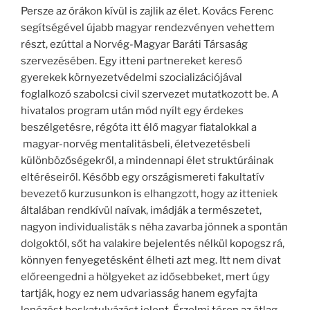
Persze az órákon kívül is zajlik az élet. Kovács Ferenc
segítségével újabb magyar rendezvényen vehettem
részt, ezúttal a Norvég-Magyar Baráti Társaság
szervezésében. Egy itteni partnereket kereső
gyerekek környezetvédelmi szocializációjával
foglalkozó szabolcsi civil szervezet mutatkozott be. A
hivatalos program után mód nyílt egy érdekes
beszélgetésre, régóta itt élő magyar fiatalokkal a
magyar-norvég mentalitásbeli, életvezetésbeli
különbözőségekről, a mindennapi élet struktúráinak
eltéréseiről. Később egy országismereti fakultatív
bevezető kurzusunkon is elhangzott, hogy az itteniek
általában rendkívül naívak, imádják a természetet,
nagyon individualisták s néha zavarba jönnek a spontán
dolgoktól, sőt ha valakire bejelentés nélkül kopogsz rá,
könnyen fenyegetésként élheti azt meg. Itt nem divat
előreengedni a hölgyeket az idősebbeket, mert úgy
tartják, hogy ez nem udvariasság hanem egyfajta