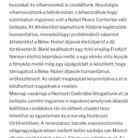
buszokat és villamosokat is csodáltunk. Nosztalgia
villamosoztunk a belvárosban, s kihasználtuk hogy
szombaton ingyenes volt a Nobel Peace Centerbe való
belépés. Itt áttekintést kaphattunk földünk legkínzóbb
humanitárius, menekültügyi problémáiról valamint
áttekintést a Béke-Nobel díjasok életútjairól a díj
történetéről. Bárki beállhatott egy fotó erejéig Fridtjof
Nansen élethű képmása mellé, s egy elmés info-kioszk
a fénykép mellé még egy újságoldalt is készített, hogy
támogatod a Béke-Nobel díjasok humanitárius
erőfeszítéseit. Az oldalt megkaptad kinyomtatva s el is
küldhetted magadnak e-mailen.
Másnap vasárnap a Nemzeti Galériába látogattunk el, (a
belépés szintén ingyenes e napokon) amelynek állandó
kiállítása csodálatos tér és időbeli utazást tesz
lehetővé az egyetemes és a norvég festészet
történetében. A reneszánsz, barokk, expresszionista
világnagyságok képei mellett külön szobája van Münch