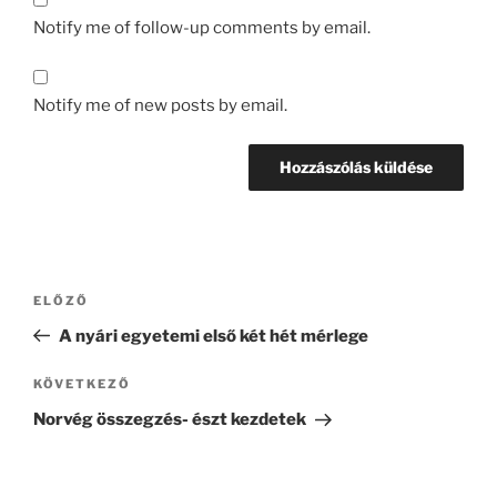
Notify me of follow-up comments by email.
Notify me of new posts by email.
Bejegyzés
Korábbi
ELŐZŐ
navigáció
bejegyzés
A nyári egyetemi első két hét mérlege
Következő
KÖVETKEZŐ
bejegyzés
Norvég összegzés- észt kezdetek