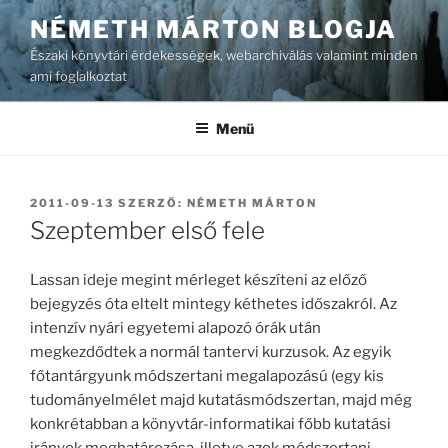
Tartalomhoz
NÉMETH MÁRTON BLOGJA
Északi könyvtári érdekességek, webarchiválás valamint minden
ami foglalkoztat
Menü
BEKÜLDVE:
2011-09-13
SZERZŐ:
NÉMETH MÁRTON
Szeptember első fele
Lassan ideje megint mérleget készíteni az előző
bejegyzés óta eltelt mintegy kéthetes időszakról. Az
intenzív nyári egyetemi alapozó órák után
megkezdődtek a normál tantervi kurzusok. Az egyik
főtantárgyunk módszertani megalapozású (egy kis
tudományelmélet majd kutatásmódszertan, majd még
konkrétabban a könyvtár-informatikai főbb kutatási