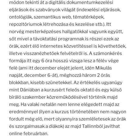
módon tekinti át a digitális dokumentumkezelési
eljárások és szabványok világát (indexelési eljárások,
ontológiák, szemantikus web, tématérképek,
repozitóriumok létrehozása és kezelése stb.). Itt
norvég mesterképzéses hallgatókkal vagyunk együtt,
sőt mivel a távoktatási programnak is részei ezek az
órák, ezért élő internetes közvetítéssel is követhetőek,
illetve visszanézhetőek felvételről is. A számonkérés
formája itt egy 6 óra hosszú vizsga lesz a félév vége
felé (ami itt december elejét jelent, idén Mikulás
napját, december 6-át), méghozzá három 2 órás
blokkban, kisebb szünetekkel. Az értékelés ugyanúgy
mint Dániában a kurzusért feleős oktató és egy külső
bíráló szakember közreműködésével történik majd
meg. Ha valaki netalán nem lenne elégedett majd az
eredménnyel (ilyen a kurzus történetében nem nagyon
fordult még elő, mert olyannyira szemléletesek az órák
és szorgalmasak a diákok) az majd Tallinnból javíthat
online februárban.